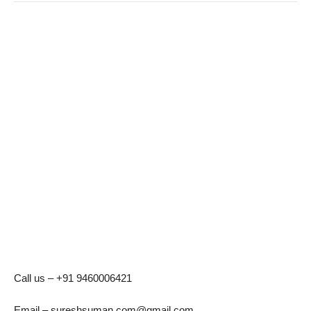
Call us – +91 9460006421
Email – sureshsuman.com@gmail.com