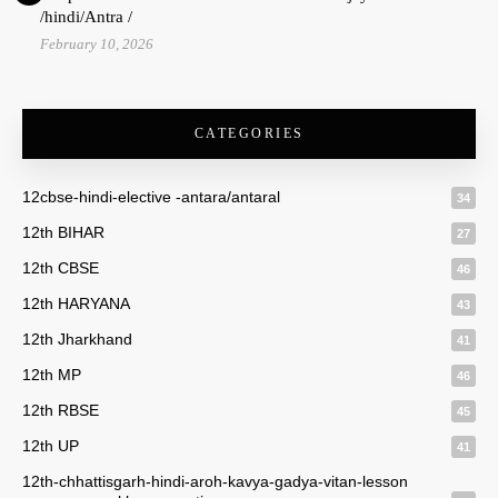
/hindi/Antra /
February 10, 2026
CATEGORIES
12cbse-hindi-elective -antara/antaral
34
12th BIHAR
27
12th CBSE
46
12th HARYANA
43
12th Jharkhand
41
12th MP
46
12th RBSE
45
12th UP
41
12th-chhattisgarh-hindi-aroh-kavya-gadya-vitan-lesson