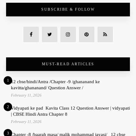
SUBSCRIBE & FOLLOW
MUST-READ ARTICLES
1
12 cbse/hindi/Antra /Chapter -9 /ghananand ke
kavitta/ghananand/ Question Answer /
February 11, 2026
2
Vidyapati ke pad Kavita Class 12 Question Answer | vidyapati
| CBSE Hindi Antra Chapter 8
February 11, 2026
3
Chapter -8 /baarah masa/ malik mohammad jayasi/ 12 cbse