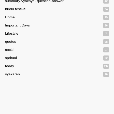
summary-vyakhya- question-answer
42
hindu festival
34
Home
29
Important Days
96
Lifestyle
7
quotes
98
social
57
spritual
22
today
137
vyakaran
20