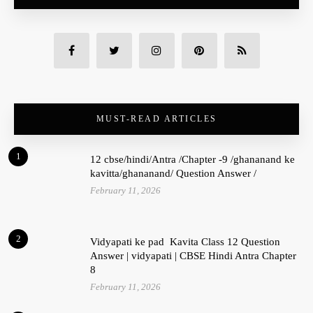
MUST-READ ARTICLES
1
12 cbse/hindi/Antra /Chapter -9 /ghananand ke
kavitta/ghananand/ Question Answer /
February 11, 2026
2
Vidyapati ke pad Kavita Class 12 Question
Answer | vidyapati | CBSE Hindi Antra Chapter
8
February 11, 2026