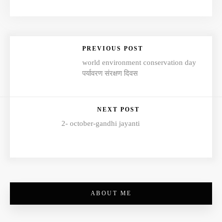
PREVIOUS POST
world environment conservation day
पर्यावरण संरक्षण दिवस
NEXT POST
2- october-gandhi jayanti
ABOUT ME