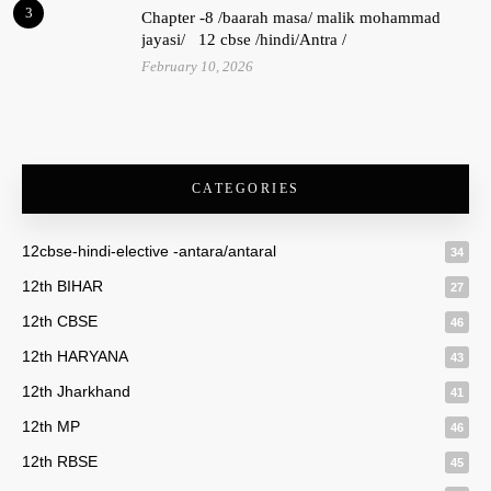
3
Chapter -8 /baarah masa/ malik mohammad
jayasi/ 12 cbse /hindi/Antra /
February 10, 2026
CATEGORIES
12cbse-hindi-elective -antara/antaral
34
12th BIHAR
27
12th CBSE
46
12th HARYANA
43
12th Jharkhand
41
12th MP
46
12th RBSE
45