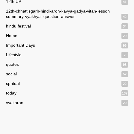
12th UP
41
12th-chhattisgarh-hindi-aroh-kavya-gadya-vitan-lesson
summary-vyakhya- question-answer
42
hindu festival
34
Home
29
Important Days
96
Lifestyle
7
quotes
98
social
57
spritual
22
today
137
vyakaran
20