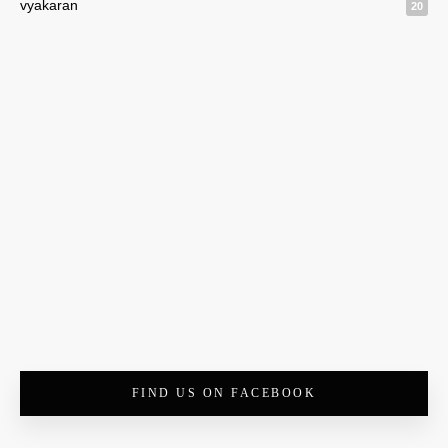
vyakaran
20
FIND US ON FACEBOOK