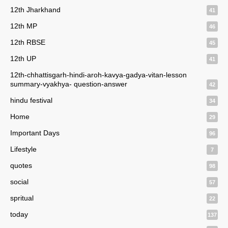
12th Jharkhand
41
12th MP
46
12th RBSE
45
12th UP
41
12th-chhattisgarh-hindi-aroh-kavya-gadya-vitan-lesson
summary-vyakhya- question-answer
42
hindu festival
34
Home
29
Important Days
96
Lifestyle
7
quotes
98
social
57
spritual
22
today
137