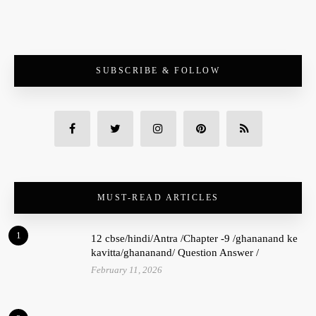
SUBSCRIBE & FOLLOW
MUST-READ ARTICLES
1
12 cbse/hindi/Antra /Chapter -9 /ghananand ke
kavitta/ghananand/ Question Answer /
February 11, 2026