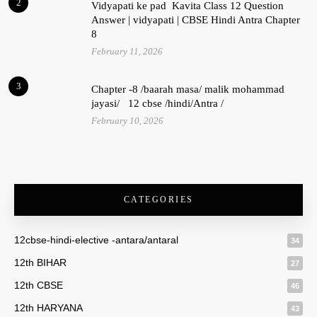
2
Vidyapati ke pad Kavita Class 12 Question
Answer | vidyapati | CBSE Hindi Antra Chapter
8
February 11, 2026
3
Chapter -8 /baarah masa/ malik mohammad
jayasi/ 12 cbse /hindi/Antra /
February 10, 2026
CATEGORIES
12cbse-hindi-elective -antara/antaral
34
12th BIHAR
27
12th CBSE
46
12th HARYANA
43