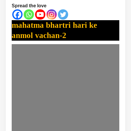
Spread the love
mahatma bhartri hari ke
anmol vachan-2