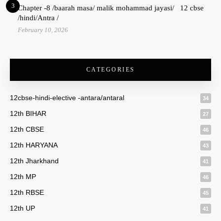
3
Chapter -8 /baarah masa/ malik mohammad jayasi/ 12 cbse
/hindi/Antra /
February 10, 2026
CATEGORIES
12cbse-hindi-elective -antara/antaral
34
12th BIHAR
27
12th CBSE
46
12th HARYANA
43
12th Jharkhand
41
12th MP
46
12th RBSE
45
12th UP
41