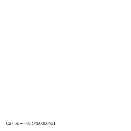
Call us – +91 9460006421