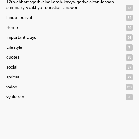
12th-chhattisgarh-hindi-aroh-kavya-gadya-vitan-lesson
summary-vyakhya- question-answer
42
hindu festival
34
Home
29
Important Days
96
Lifestyle
7
quotes
98
social
57
spritual
22
today
137
vyakaran
20