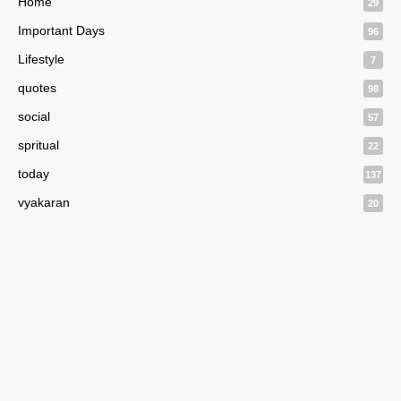
Home
29
Important Days
96
Lifestyle
7
quotes
98
social
57
spritual
22
today
137
vyakaran
20