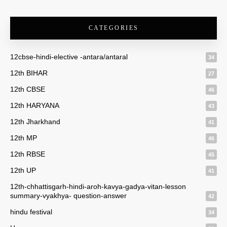
CATEGORIES
12cbse-hindi-elective -antara/antaral
34
12th BIHAR
27
12th CBSE
46
12th HARYANA
43
12th Jharkhand
41
12th MP
46
12th RBSE
45
12th UP
41
12th-chhattisgarh-hindi-aroh-kavya-gadya-vitan-lesson
summary-vyakhya- question-answer
42
hindu festival
34