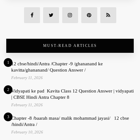
MUST-READ ARTICLES
1
12 cbse/hindi/Antra /Chapter -9 /ghananand ke
kavitta/ghananand/ Question Answer /
February 11, 2026
2
Vidyapati ke pad Kavita Class 12 Question Answer | vidyapati
| CBSE Hindi Antra Chapter 8
February 11, 2026
3
Chapter -8 /baarah masa/ malik mohammad jayasi/ 12 cbse
/hindi/Antra /
February 10, 2026