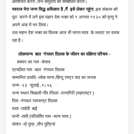
आयोजित करते ,जन-समुदाय को सम्बोधित करते।
स्वराज मेरा जन्म सिद्ध अधिकार है ,मैं इसे लेकर रहूंगा
,इस संकल्प को
पूरा करने में लगे इस महान देश भक्त को १ अगस्त १९२० को मृत्यु ने
अपने अंक में भर लिया।
उस महान देश भक्त का तिलक आज भी भारत माता के ललाट पर दमक
रहा है।
लोकमान्य बाल गंगाधर तिलक के जीवन का संक्षिप्त परिचय
–
बचपन का नाम -केशव
प्रचलित नाम -बाल गंगाधर तिलक
सम्मानित उपाधि -लोक मान्य /हिन्दू राष्ट्र वाद का जनक
जन्म -२३ जुलाई ,१८५६
जन्म स्थान चिखली गाँव /जिला -रत्नागिरी (महाराष्ट्र )
पिता -गंगाधर रामचन्द्र तिलक
माता -पार्वती बाई
पत्नी -तापी (परिवर्तित नाम -सत्य भामा )
संतान -दो पुत्र ,तीन पुत्रियां