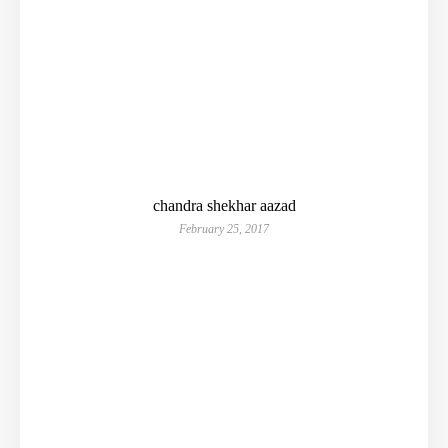
chandra shekhar aazad
February 25, 2017