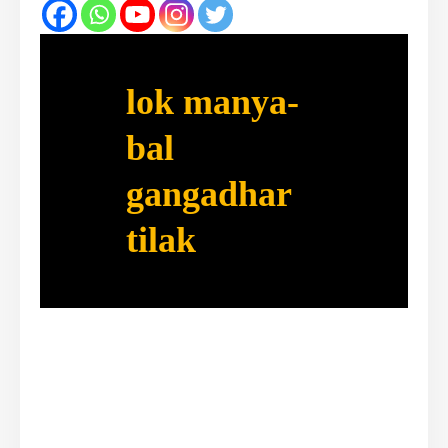
lok manya-
bal
gangadhar
tilak