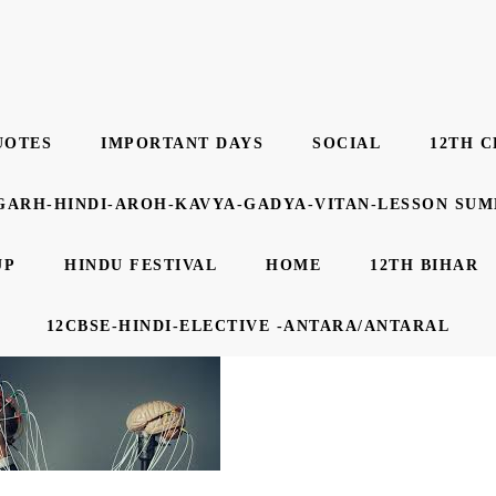
UOTES
IMPORTANT DAYS
SOCIAL
12TH C
GARH-HINDI-AROH-KAVYA-GADYA-VITAN-LESSON SU
UP
HINDU FESTIVAL
HOME
12TH BIHAR
12CBSE-HINDI-ELECTIVE -ANTARA/ANTARAL