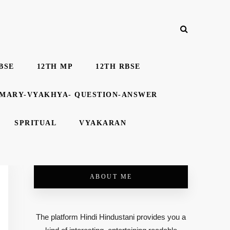
BSE
12TH MP
12TH RBSE
MMARY-VYAKHYA- QUESTION-ANSWER
SPRITUAL
VYAKARAN
ABOUT ME
The platform Hindi Hindustani provides you a