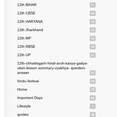
12th BIHAR
27
12th CBSE
46
12th HARYANA
43
12th Jharkhand
41
12th MP
46
12th RBSE
45
12th UP
41
12th-chhattisgarh-hindi-aroh-kavya-gadya-
vitan-lesson summary-vyakhya- question-
answer
42
hindu festival
34
Home
29
Important Days
96
Lifestyle
7
quotes
98