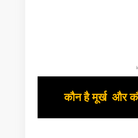
कौन है मूर्ख और कौ