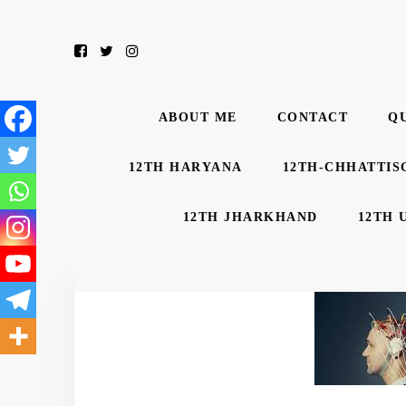
ABOUT ME
CONTACT
Q
12TH HARYANA
12TH-CHHATTIS
12TH JHARKHAND
12TH 