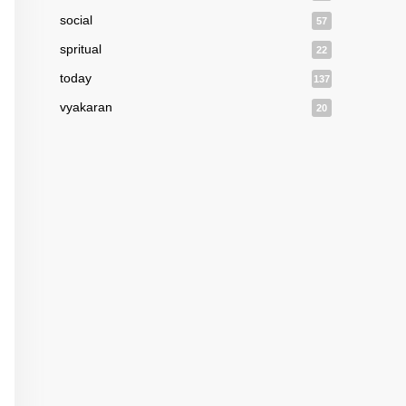
social
57
spritual
22
today
137
vyakaran
20