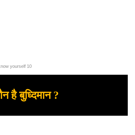
know yourself 10
न है बुध्दिमान ?