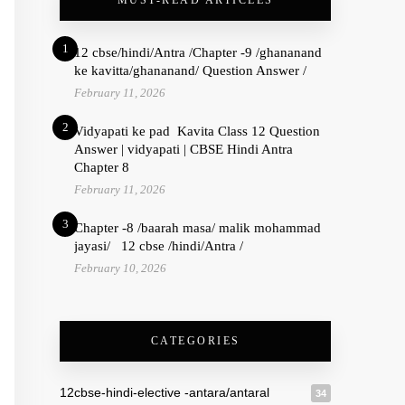
MUST-READ ARTICLES
1
12 cbse/hindi/Antra /Chapter -9 /ghananand
ke kavitta/ghananand/ Question Answer /
February 11, 2026
2
Vidyapati ke pad Kavita Class 12 Question
Answer | vidyapati | CBSE Hindi Antra
Chapter 8
February 11, 2026
3
Chapter -8 /baarah masa/ malik mohammad
jayasi/ 12 cbse /hindi/Antra /
February 10, 2026
CATEGORIES
12cbse-hindi-elective -antara/antaral
34