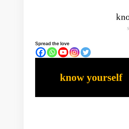
kno
S
Spread the love
know yourself