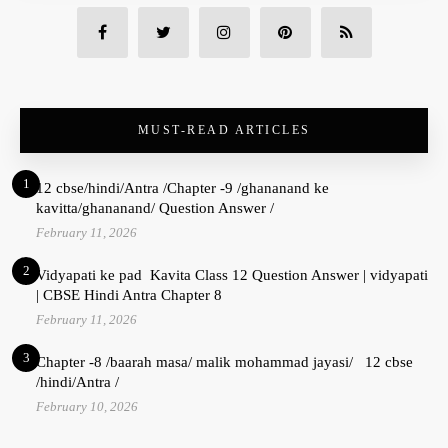
MUST-READ ARTICLES
1
12 cbse/hindi/Antra /Chapter -9 /ghananand ke
kavitta/ghananand/ Question Answer /
February 11, 2026
2
Vidyapati ke pad Kavita Class 12 Question Answer | vidyapati
| CBSE Hindi Antra Chapter 8
February 11, 2026
3
Chapter -8 /baarah masa/ malik mohammad jayasi/ 12 cbse
/hindi/Antra /
February 10, 2026