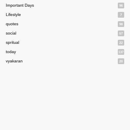
Important Days
96
Lifestyle
7
quotes
98
social
57
spritual
22
today
137
vyakaran
20