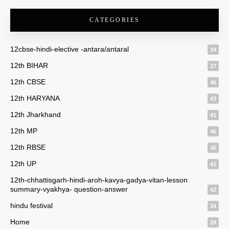
CATEGORIES
12cbse-hindi-elective -antara/antaral
34
12th BIHAR
27
12th CBSE
46
12th HARYANA
43
12th Jharkhand
41
12th MP
46
12th RBSE
45
12th UP
41
12th-chhattisgarh-hindi-aroh-kavya-gadya-vitan-lesson
summary-vyakhya- question-answer
42
hindu festival
34
Home
29