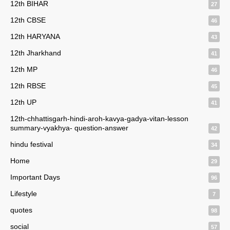
12th BIHAR
27
12th CBSE
46
12th HARYANA
43
12th Jharkhand
41
12th MP
46
12th RBSE
45
12th UP
41
12th-chhattisgarh-hindi-aroh-kavya-gadya-vitan-lesson
summary-vyakhya- question-answer
42
hindu festival
34
Home
29
Important Days
96
Lifestyle
7
quotes
98
social
57