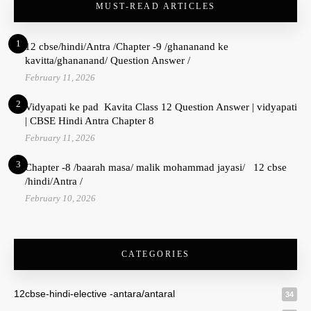
MUST-READ ARTICLES
1
12 cbse/hindi/Antra /Chapter -9 /ghananand ke
kavitta/ghananand/ Question Answer /
February 11, 2026
2
Vidyapati ke pad Kavita Class 12 Question Answer | vidyapati
| CBSE Hindi Antra Chapter 8
February 11, 2026
3
Chapter -8 /baarah masa/ malik mohammad jayasi/ 12 cbse
/hindi/Antra /
February 10, 2026
CATEGORIES
12cbse-hindi-elective -antara/antaral
34