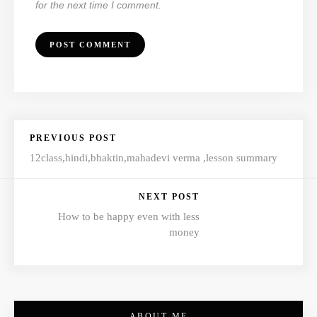
for the next time I comment.
PREVIOUS POST
12class,hindi,bhaktin,mahadevi verma ,lesson summary
NEXT POST
How to be happy even with less
money
ABOUT ME