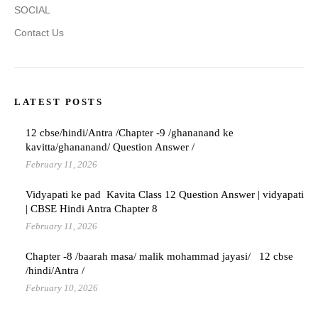
SOCIAL
Contact Us
LATEST POSTS
12 cbse/hindi/Antra /Chapter -9 /ghananand ke
kavitta/ghananand/ Question Answer /
February 11, 2026
Vidyapati ke pad Kavita Class 12 Question Answer | vidyapati
| CBSE Hindi Antra Chapter 8
February 11, 2026
Chapter -8 /baarah masa/ malik mohammad jayasi/ 12 cbse
/hindi/Antra /
February 10, 2026