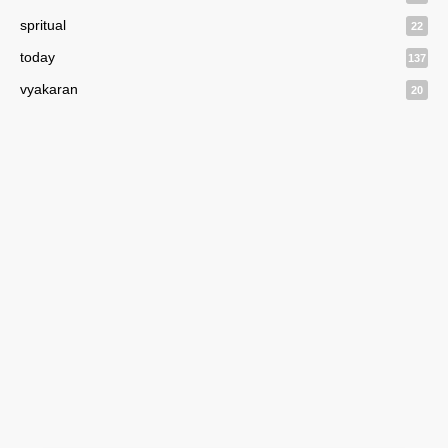
spritual
22
today
137
vyakaran
20