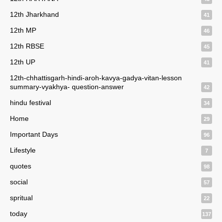
12th Jharkhand
41
12th MP
46
12th RBSE
45
12th UP
41
12th-chhattisgarh-hindi-aroh-kavya-gadya-vitan-lesson
summary-vyakhya- question-answer
42
hindu festival
34
Home
29
Important Days
96
Lifestyle
7
quotes
98
social
57
spritual
22
today
137