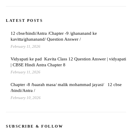
LATEST POSTS
12 cbse/hindi/Antra /Chapter -9 /ghananand ke
kavitta/ghananand/ Question Answer /
February 11, 2026
Vidyapati ke pad Kavita Class 12 Question Answer | vidyapati
| CBSE Hindi Antra Chapter 8
February 11, 2026
Chapter -8 /baarah masa/ malik mohammad jayasi/ 12 cbse
/hindi/Antra /
February 10, 2026
SUBSCRIBE & FOLLOW