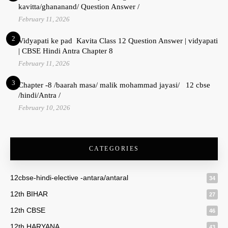
kavitta/ghananand/ Question Answer /
February 11, 2026
2
Vidyapati ke pad Kavita Class 12 Question Answer | vidyapati
| CBSE Hindi Antra Chapter 8
February 11, 2026
3
Chapter -8 /baarah masa/ malik mohammad jayasi/ 12 cbse
/hindi/Antra /
February 10, 2026
CATEGORIES
12cbse-hindi-elective -antara/antaral
34
12th BIHAR
27
12th CBSE
46
12th HARYANA
43