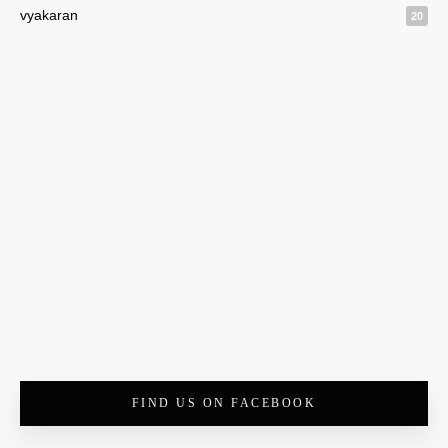
vyakaran
20
FIND US ON FACEBOOK