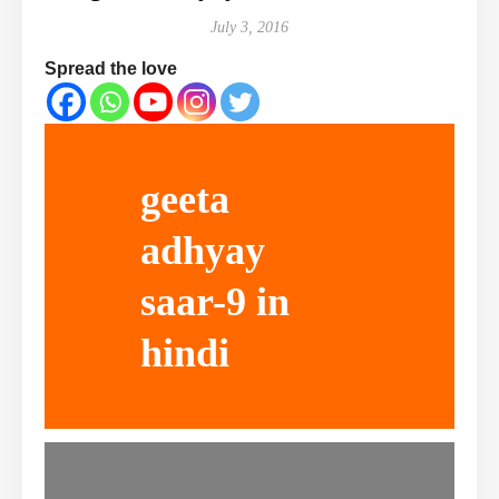
July 3, 2016
Spread the love
geeta
adhyay
saar-9 in
hindi