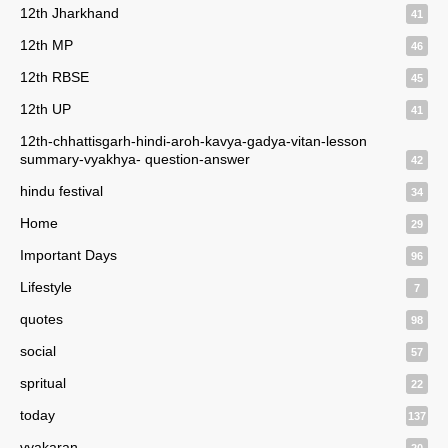
12th Jharkhand
41
12th MP
46
12th RBSE
45
12th UP
41
12th-chhattisgarh-hindi-aroh-kavya-gadya-vitan-lesson
summary-vyakhya- question-answer
42
hindu festival
34
Home
29
Important Days
96
Lifestyle
7
quotes
98
social
57
spritual
22
today
137
vyakaran