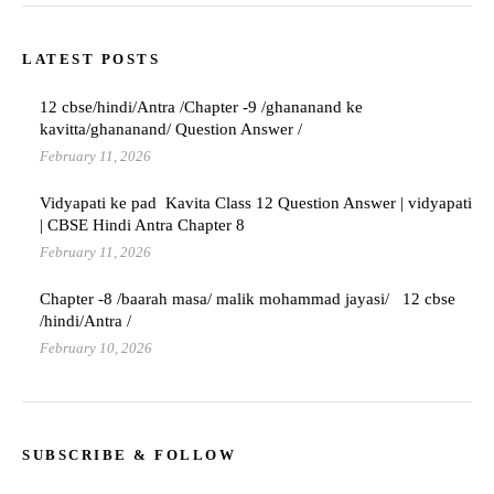
LATEST POSTS
12 cbse/hindi/Antra /Chapter -9 /ghananand ke
kavitta/ghananand/ Question Answer /
February 11, 2026
Vidyapati ke pad Kavita Class 12 Question Answer | vidyapati
| CBSE Hindi Antra Chapter 8
February 11, 2026
Chapter -8 /baarah masa/ malik mohammad jayasi/ 12 cbse
/hindi/Antra /
February 10, 2026
SUBSCRIBE & FOLLOW