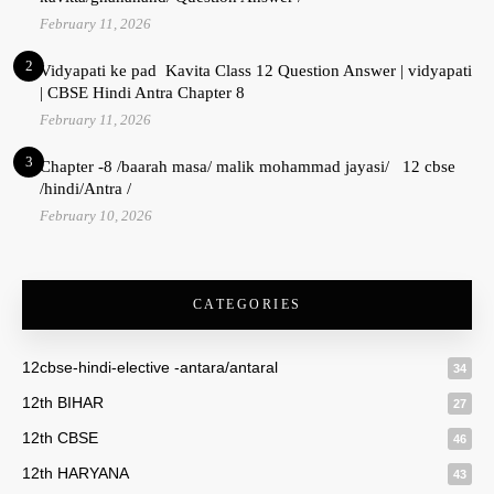
February 11, 2026
2
Vidyapati ke pad Kavita Class 12 Question Answer | vidyapati
| CBSE Hindi Antra Chapter 8
February 11, 2026
3
Chapter -8 /baarah masa/ malik mohammad jayasi/ 12 cbse
/hindi/Antra /
February 10, 2026
CATEGORIES
12cbse-hindi-elective -antara/antaral
34
12th BIHAR
27
12th CBSE
46
12th HARYANA
43