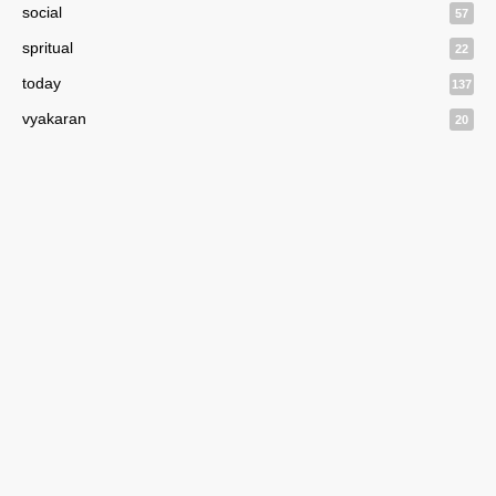
social
57
spritual
22
today
137
vyakaran
20