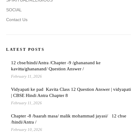
SPIRITUAL/RELIGIOUS
SOCIAL
Contact Us
LATEST POSTS
12 cbse/hindi/Antra /Chapter -9 /ghananand ke
kavitta/ghananand/ Question Answer /
February 11, 2026
Vidyapati ke pad Kavita Class 12 Question Answer | vidyapati
| CBSE Hindi Antra Chapter 8
February 11, 2026
Chapter -8 /baarah masa/ malik mohammad jayasi/ 12 cbse
/hindi/Antra /
February 10, 2026