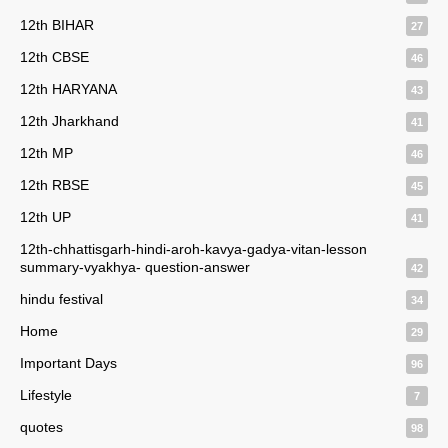
12th BIHAR
27
12th CBSE
46
12th HARYANA
43
12th Jharkhand
41
12th MP
46
12th RBSE
45
12th UP
41
12th-chhattisgarh-hindi-aroh-kavya-gadya-vitan-lesson
summary-vyakhya- question-answer
42
hindu festival
34
Home
29
Important Days
96
Lifestyle
7
quotes
98