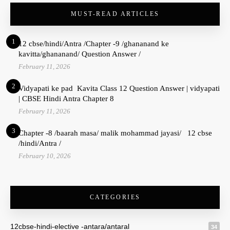
MUST-READ ARTICLES
1
12 cbse/hindi/Antra /Chapter -9 /ghananand ke
kavitta/ghananand/ Question Answer /
February 11, 2026
2
Vidyapati ke pad Kavita Class 12 Question Answer | vidyapati
| CBSE Hindi Antra Chapter 8
February 11, 2026
3
Chapter -8 /baarah masa/ malik mohammad jayasi/ 12 cbse
/hindi/Antra /
February 10, 2026
CATEGORIES
12cbse-hindi-elective -antara/antaral
34