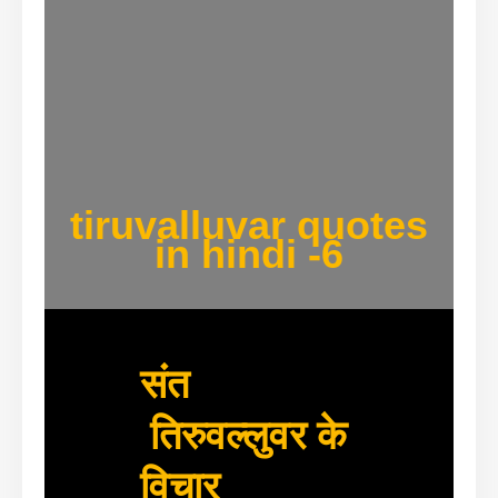
tiruvalluvar quotes
in hindi -6
संत
तिरुवल्लुवर के
विचार