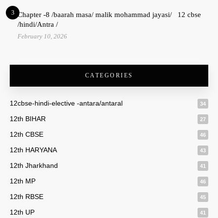
3
Chapter -8 /baarah masa/ malik mohammad jayasi/ 12 cbse
/hindi/Antra /
February 10, 2026
CATEGORIES
12cbse-hindi-elective -antara/antaral
34
12th BIHAR
27
12th CBSE
46
12th HARYANA
43
12th Jharkhand
41
12th MP
46
12th RBSE
45
12th UP
41