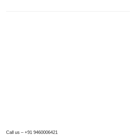
Call us – +91 9460006421