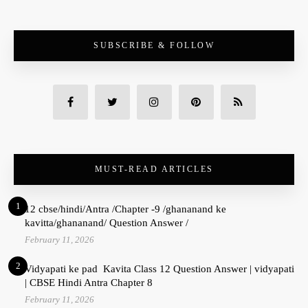
SUBSCRIBE & FOLLOW
MUST-READ ARTICLES
1
12 cbse/hindi/Antra /Chapter -9 /ghananand ke
kavitta/ghananand/ Question Answer /
February 11, 2026
2
Vidyapati ke pad Kavita Class 12 Question Answer | vidyapati
| CBSE Hindi Antra Chapter 8
February 11, 2026