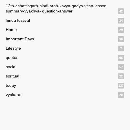
12th-chhattisgarh-hindi-aroh-kavya-gadya-vitan-lesson
summary-vyakhya- question-answer
42
hindu festival
34
Home
29
Important Days
96
Lifestyle
7
quotes
98
social
57
spritual
22
today
137
vyakaran
20