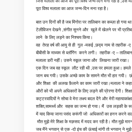
जिस मलाला का आज का पूरा विश्व जन्म-दिन मना रहा है ,उस म
पूरा विश्व मलाला का आज जन्म-दिन मना रहा है।
बात उन दिनों की है जब मिंगोरा पर तालिबान का कब्ज़ा हो गय
टेलीविजन देखने ,संगीत सुनने और खुले में खेलने पर भी प्रतिब
लाने के लिए लड़ने का निश्चय किया।
वह तेरह वर्ष की आयु से ही गुल -मकई ,छद्म नाम से तहरीक -ए – 
बीबीसी के माध्यम से ब्लॉगिंग करने लगी। तहरीक -ए – तालिबा
मलाला डरी नहीं। उसने स्कूल जाना और लिखना जारी रखा।
एक दिन जब वह स्कूल लौट रही थी ,उस पर हमला हुआ। हमले में ब
जान बच गयी। उसके अच्छे काम के सामने मौत भी हार गयी। छोटे
और शिक्षा की अलख फ़ैलाने का काम जारी रखा।मलाला ने कहा कि म
औरों को भी अपने अधिकारों के लिए लड़ने की प्रेरणा देंगी। शिक
कट्टरवादियों ने सोचा वे मेरा लक्ष्य बदल देंगे और मेरी महत्वाक
शक्ति,सामर्थ्य और सहस का जन्म हो गया। मैं उस लड़की के रूप
में याद किया जाना पसंद करूंगी जो अधिकारों का हनन करने वाल
मौत मुझे मेरे शिक्षा के मक़सद में मदद कर रही है। मौत मुझे म
जब मैंने भगवान् से एक -दो इंच की ऊंचाई मांगी तो भगवान् ने 