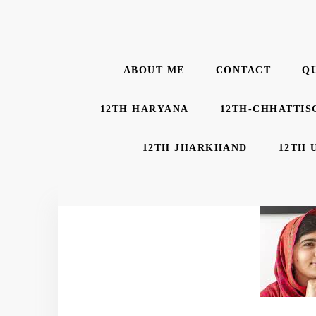
ABOUT ME
CONTACT
Q
12TH HARYANA
12TH-CHHATTIS
12TH JHARKHAND
12TH 