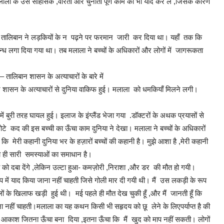
लाला के उस साहसिक ,वीरता और चुनौती पूर्ण काम को भी याद कर ले ,जिसके कारण
ा था तालिबान ने लड़कियों के न पढ़ने पर फरमान जारी कर दिया था। यहाँ तक कि
न्ध लगा दिया गया था। तब मलाला ने बच्चों के अधिकारों और लोगों में जागरूकता
तालिबान शासन के अत्याचारों के बारे में
न शासन के अत्याचारों से दुनिया वाकिफ हुई। मलाला को धमकियाँ मिलने लगी।
ुरी तरह घायल हुई। इलाज के इंग्लैंड भेजा गया .डॉक्टरों के अथक प्रयासों से
 कद की इस बच्ची का ऊँचा काम दुनिया ने देखा। मलाला ने बच्चों के अधिकारों
ेरी कहानी दुनिया भर के हज़ारों बच्चों की कहानी है। मुझे आशा है ,मेरी कहानी
्षा ही सारी समस्याओं का समाधान है।
ांक्षा को दबा देंगे ,लेकिन उल्टा हुआ- कमज़ोरी ,निराशा ,और डर की मौत हो गयी।
 में याद किया जाना नहीं चाहती जिसे गोली मार दी गयी थी। मैं उस लकड़ी के रूप
ों के खिलाफ खड़ी हुई थी। मई पहले ही मौत देख चुकी हूँ ,और मैं जानती हूँ कि
ारना नहीं चाहती।मलाला का यह कथन किसी भी सहृदय को छू लेने के लिएपर्याप्त है की
मुझे आकाश जितना ऊँचा बना दिया ,इतना ऊँचा कि मैं खुद को माप नहीं सकती। लोगों