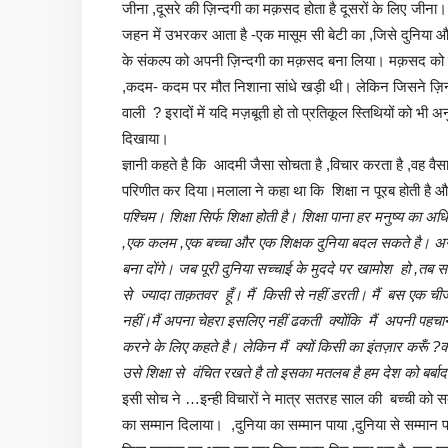
जीना ,दूसरे की ज़िन्दगी का मक़सद होता है दूसरों के लिए जीना
जहन में उभरकर आता है -एक मासूम सी बेटी का ,जिसे दुनिया और
के संकल्प को अपनी ज़िन्दगी का मक़सद बना लिया। मक़सद को हा
,कदम- कदम पर मौत निशाना सांधे खड़ी थी। लेकिन जिसने ज़िन्दग
वाली ? इरादों में यदि मज़बूती हो तो प्रतिकूल स्तिथियों को 
दिखाया।
ज्ञानी कहते है कि आदमी जैसा सोचता है ,विचार करता है ,वह वैसा
परिणीत कर दिया।मलाला ने कहा था कि शिक्षा न पूरब होती है 
पश्चिम। शिक्षा सिर्फ शिक्षा होती है। शिक्षा पाना हर मनुष्य का अध
,एक कलम ,एक बच्चा और एक शिक्षक दुनिया बदल सकते है। अग
बना दोंगे। जब पूरी दुनिया सच्चाई के मुददे पर खामोश हो ,तब 
से ज्यादा ताक़तवर हूँ। मैं किसी से नहीं डरती। मैं बस एक चीज चाह
नहीं।मैं अपना चेहरा इसलिए नहीं ढकती क्योंकि मैं अपनी पहचा
करने के लिए कहते है। लेकिन मैं क्यों किसी का इंतज़ार करूँ 
उसे शिक्षा से वंचित रखते है तो इसका मतलब है हम देश को बर्बा
इसी सोच ने …इन्ही विचारों ने मात्र सतरह साल की बच्ची को 
का सम्मान दिलाया। ,दुनिया का सम्मान पाया ,दुनिया से सम्मा