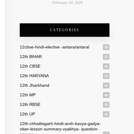
February 10, 2026
CATEGORIES
12cbse-hindi-elective -antara/antaral
34
12th BIHAR
27
12th CBSE
46
12th HARYANA
43
12th Jharkhand
41
12th MP
46
12th RBSE
45
12th UP
41
12th-chhattisgarh-hindi-aroh-kavya-gadya-
vitan-lesson summary-vyakhya- question-