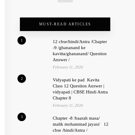
MUST-READ ARTICLES
1
12 cbse/hindi/Antra /Chapter
-9 /ghananand ke
kavitta/ghananand/ Question
Answer /
February 11, 2026
2
Vidyapati ke pad Kavita
Class 12 Question Answer |
vidyapati | CBSE Hindi Antra
Chapter 8
February 11, 2026
3
Chapter -8 /baarah masa/
malik mohammad jayasi/ 12
cbse /hindi/Antra /