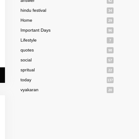
answer
42
hindu festival
34
Home
29
Important Days
96
Lifestyle
7
quotes
98
social
57
spritual
22
today
137
vyakaran
20