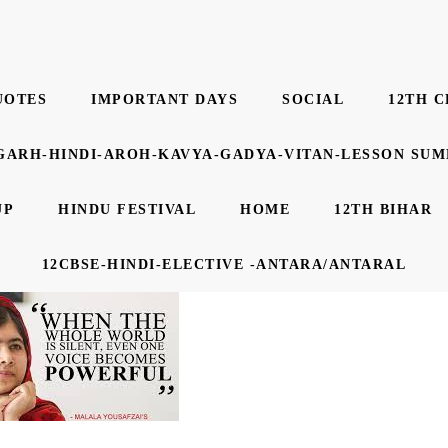
UOTES
IMPORTANT DAYS
SOCIAL
12TH C
GARH-HINDI-AROH-KAVYA-GADYA-VITAN-LESSON SU
UP
HINDU FESTIVAL
HOME
12TH BIHAR
12CBSE-HINDI-ELECTIVE -ANTARA/ANTARAL