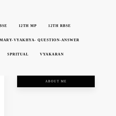
BSE
12TH MP
12TH RBSE
MMARY-VYAKHYA- QUESTION-ANSWER
SPRITUAL
VYAKARAN
ABOUT ME