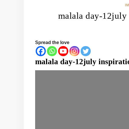
I
malala day-12july i
Spread the love
malala day-12july inspiratio