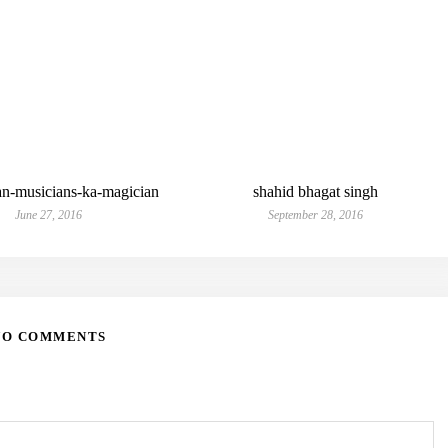
an-musicians-ka-magician
shahid bhagat singh
June 27, 2016
September 28, 2016
NO COMMENTS