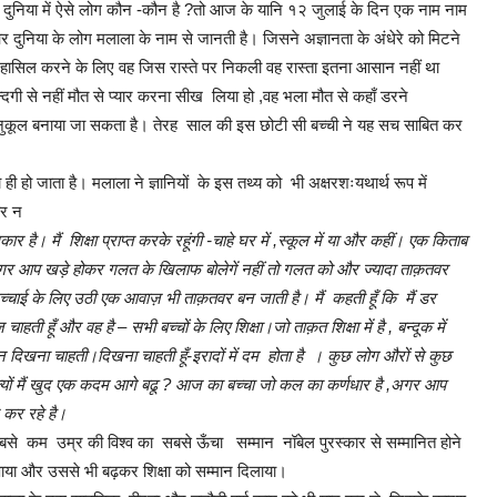
। दुनिया में ऐसे लोग कौन -कौन है ?तो आज के यानि १२ जुलाई के दिन एक नाम नाम
 दुनिया के लोग मलाला के नाम से जानती है। जिसने अज्ञानता के अंधेरे को मिटने
सिल करने के लिए वह जिस रास्ते पर निकली वह रास्ता इतना आसान नहीं था
ी से नहीं मौत से प्यार करना सीख लिया हो ,वह भला मौत से कहाँ डरने
भी अनुकूल बनाया जा सकता है। तेरह साल की इस छोटी सी बच्ची ने यह सच साबित कर
 ही हो जाता है। मलाला ने ज्ञानियों के इस तथ्य को भी अक्षरशःयथार्थ रूप में
और न
िकार है। मैं शिक्षा प्राप्त करके रहूंगी -चाहे घर में ,स्कूल में या और कहीं। एक किताब
र आप खड़े होकर गलत के खिलाफ बोलेगें नहीं तो गलत को और ज्यादा ताक़तवर
सच्चाई के लिए उठी एक आवाज़ भी ताक़तवर बन जाती है। मैं कहती हूँ कि मैं डर
ती हूँ और वह है – सभी बच्चों के लिए शिक्षा।जो ताक़त शिक्षा में है , बन्दूक में
न दिखना चाहती।दिखना चाहती हूँ-इरादों में दम होता है । कुछ लोग औरों से कुछ
?क्यों मैं खुद एक कदम आगे बढू ? आज का बच्चा जो कल का कर्णधार है ,अगर आप
द कर रहे है।
सबसे कम उम्र की विश्व का सबसे ऊँचा सम्मान नॉबेल पुरस्कार से सम्मानित होने
न पाया और उससे भी बढ़कर शिक्षा को सम्मान दिलाया।