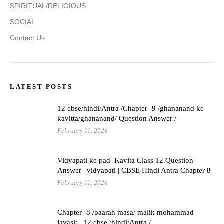
SPIRITUAL/RELIGIOUS
SOCIAL
Contact Us
LATEST POSTS
12 cbse/hindi/Antra /Chapter -9 /ghananand ke
kavitta/ghananand/ Question Answer /
February 11, 2026
Vidyapati ke pad Kavita Class 12 Question
Answer | vidyapati | CBSE Hindi Antra Chapter 8
February 11, 2026
Chapter -8 /baarah masa/ malik mohammad
jayasi/ 12 cbse /hindi/Antra /