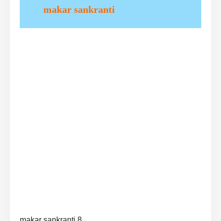
makar sankranti
makar sankranti 8