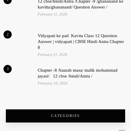
12 cbse/hindi/Antra /Chapter -9 /ghananand ke
kavitta/ghananand/ Question Answer /
February 11, 2026
2
Vidyapati ke pad Kavita Class 12 Question
Answer | vidyapati | CBSE Hindi Antra Chapter
8
February 11, 2026
3
Chapter -8 /baarah masa/ malik mohammad
jayasi/ 12 cbse /hindi/Antra /
February 10, 2026
CATEGORIES