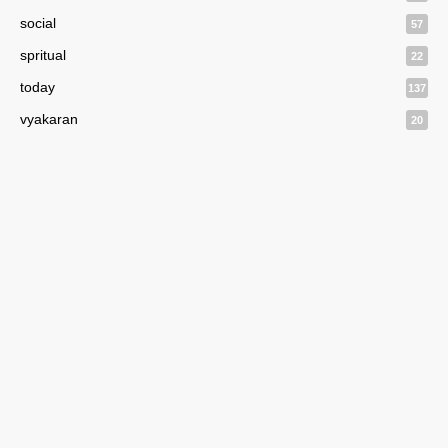
social
57
spritual
22
today
137
vyakaran
20