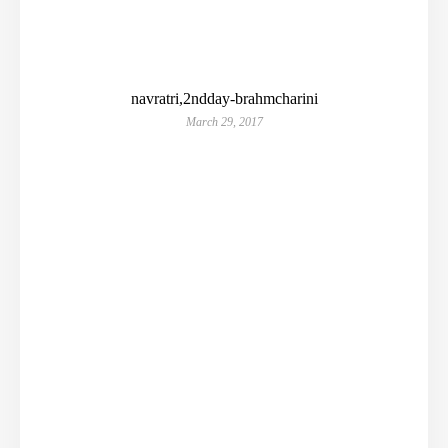
navratri,2ndday-brahmcharini
March 29, 2017