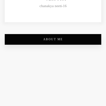
chanakya neeti-16
ABOUT ME