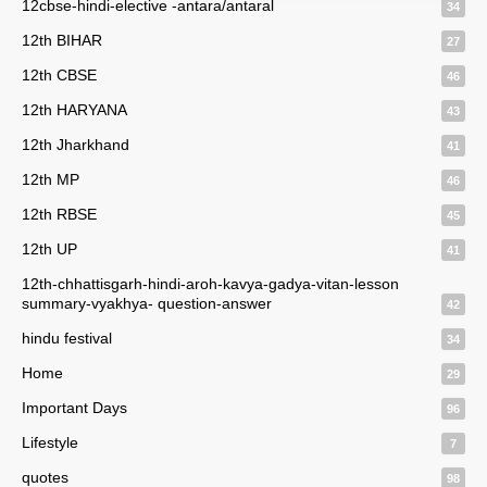
12cbse-hindi-elective -antara/antaral
34
12th BIHAR
27
12th CBSE
46
12th HARYANA
43
12th Jharkhand
41
12th MP
46
12th RBSE
45
12th UP
41
12th-chhattisgarh-hindi-aroh-kavya-gadya-vitan-lesson
summary-vyakhya- question-answer
42
hindu festival
34
Home
29
Important Days
96
Lifestyle
7
quotes
98