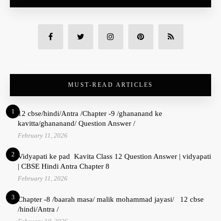
MUST-READ ARTICLES
1
12 cbse/hindi/Antra /Chapter -9 /ghananand ke
kavitta/ghananand/ Question Answer /
February 11, 2026
2
Vidyapati ke pad Kavita Class 12 Question Answer | vidyapati
| CBSE Hindi Antra Chapter 8
February 11, 2026
3
Chapter -8 /baarah masa/ malik mohammad jayasi/ 12 cbse
/hindi/Antra /