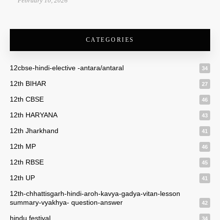
February 10, 2026
CATEGORIES
12cbse-hindi-elective -antara/antaral
34
12th BIHAR
27
12th CBSE
46
12th HARYANA
43
12th Jharkhand
41
12th MP
46
12th RBSE
45
12th UP
41
12th-chhattisgarh-hindi-aroh-kavya-gadya-vitan-lesson
summary-vyakhya- question-answer
42
hindu festival
34