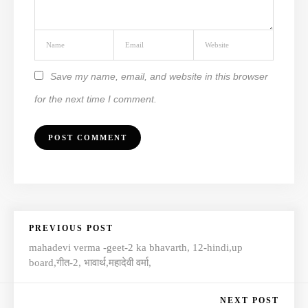
Save my name, email, and website in this browser
for the next time I comment.
PREVIOUS POST
mahadevi verma -geet-2 ka bhavarth, 12-hindi,up
board,गीत-2, भावार्थ,महादेवी वर्मा,
NEXT POST