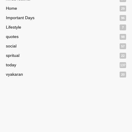
Home
29
Important Days
96
Lifestyle
7
quotes
98
social
57
spritual
22
today
137
vyakaran
20