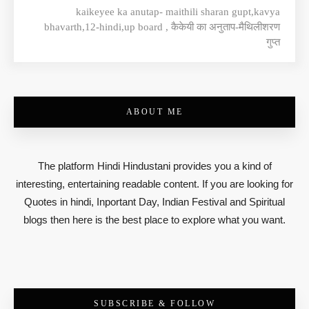
kaikeyee ka anutap- maithili sharan gupt,kavya
bhavarth,12-hindi,up board , कैकेयी का अनुताप-मैथिलीशरण
गुप्त
ABOUT ME
The platform Hindi Hindustani provides you a kind of
interesting, entertaining readable content. If you are looking for
Quotes in hindi, Inportant Day, Indian Festival and Spiritual
blogs then here is the best place to explore what you want.
SUBSCRIBE & FOLLOW