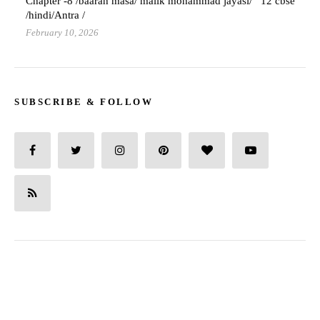
Chapter -8 /baarah masa/ malik mohammad jayasi/ 12 cbse
/hindi/Antra /
February 10, 2026
SUBSCRIBE & FOLLOW