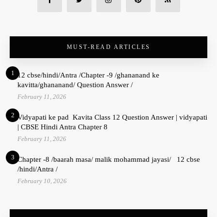
MUST-READ ARTICLES
1
12 cbse/hindi/Antra /Chapter -9 /ghananand ke
kavitta/ghananand/ Question Answer /
February 11, 2026
2
Vidyapati ke pad Kavita Class 12 Question Answer | vidyapati
| CBSE Hindi Antra Chapter 8
February 11, 2026
3
Chapter -8 /baarah masa/ malik mohammad jayasi/ 12 cbse
/hindi/Antra /
February 10, 2026