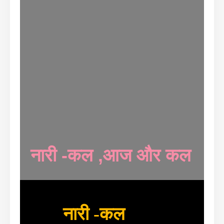
नारी -कल ,आज और कल
नारी -कल