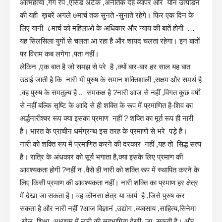
आत्महत्या ,गैंग रेप ,एसिड अटैक ,अनैतिक देह व्यापर और यौन उत्पीडन
की यही ख़बरें अगले ७मार्च तक सुनते -सुनाते रहेगे। फिर एक दिन के
लिए यानी ८मार्च को महिलाओं के अधिकार और न्याय की बातें होगी …
यह सिलसिला युगों से चलता आ रहा है और शायद चलता रहेगा। इन बातों
पर विराम कब लगेगा ,पता नहीं।
लेकिन ,एक बात है जो समझ से परे है ,क्यों बार-बार हर साल यह बात
उठाई जाती है कि नारी भी पुरुष के समान शक्तिशाली ,सक्षम और समर्थ है
,वह पुरुष के समतुल्य है .. समकक्ष है ?नारी आज से नहीं ,विगत कुछ वर्षों
से नहीं बल्कि सृष्टि के आदि से ही शक्ति के रूप में प्रमाणित है-शिव का
अर्द्धनारीश्वर रूप क्या इसका प्रमाण नहीं ? शक्ति का मूर्त रूप ही नारी
है। भारत के प्राचीन धर्मग्रन्थ इस तरह के प्रमाणों से भरे पड़े है।
नारी को शक्ति रूप में प्रमाणित करने की दरकार नहीं ,यह तो सिद्ध सत्य
है। रात्रि के अंधकार को सूर्य भगाता है,क्या इसके लिए प्रमाण की
आवश्यकता होगी ?नहीं न ,वैसे ही नारी को शक्ति रूप में स्थापित करने के
लिए किसी प्रमाण की आवश्यकता नहीं। नारी शक्ति का प्रमाण हर क्षेत्र
में देखा जा सकता है। वह कौनसा क्षेत्र या कार्य है ,जिसे पुरुष कर
सकता है और नारी नहीं ?आज विज्ञानं ,उद्योग ,व्यवसाय ,साहित्य,सिनेमा
,खेल ,शिक्षा ,अध्यात्म में नारी की सहभागिता देखी जा सकती है। और