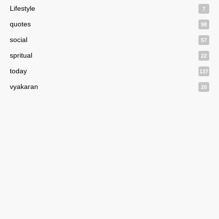
Lifestyle
7
quotes
98
social
57
spritual
22
today
137
vyakaran
20