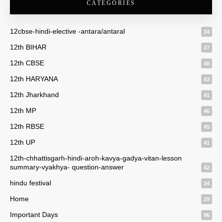
CATEGORIES
12cbse-hindi-elective -antara/antaral
34
12th BIHAR
27
12th CBSE
46
12th HARYANA
43
12th Jharkhand
41
12th MP
46
12th RBSE
45
12th UP
41
12th-chhattisgarh-hindi-aroh-kavya-gadya-vitan-lesson
summary-vyakhya- question-answer
42
hindu festival
34
Home
29
Important Days
96