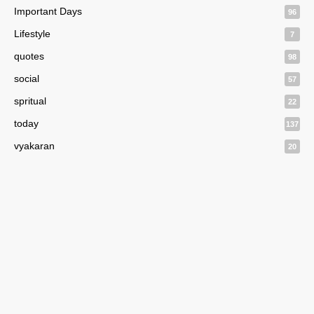
Important Days
96
Lifestyle
7
quotes
98
social
57
spritual
22
today
137
vyakaran
20