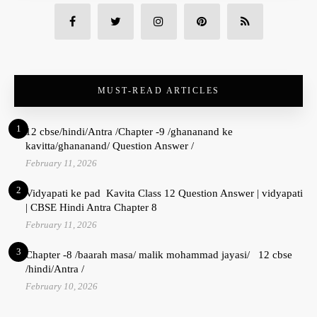
MUST-READ ARTICLES
1
12 cbse/hindi/Antra /Chapter -9 /ghananand ke
kavitta/ghananand/ Question Answer /
February 11, 2026
2
Vidyapati ke pad Kavita Class 12 Question Answer | vidyapati
| CBSE Hindi Antra Chapter 8
February 11, 2026
3
Chapter -8 /baarah masa/ malik mohammad jayasi/ 12 cbse
/hindi/Antra /
February 10, 2026