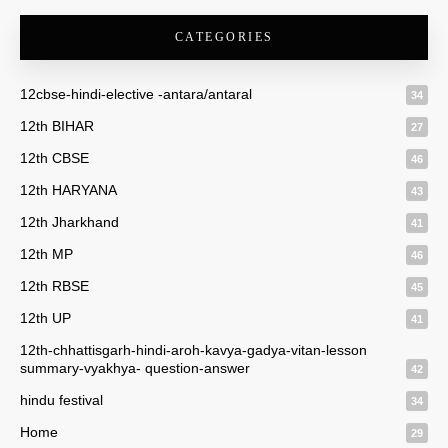
CATEGORIES
12cbse-hindi-elective -antara/antaral
34
12th BIHAR
27
12th CBSE
46
12th HARYANA
43
12th Jharkhand
41
12th MP
46
12th RBSE
45
12th UP
41
12th-chhattisgarh-hindi-aroh-kavya-gadya-vitan-lesson
summary-vyakhya- question-answer
42
hindu festival
34
Home
29