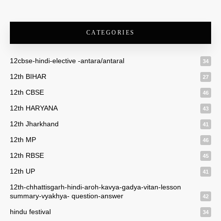
CATEGORIES
12cbse-hindi-elective -antara/antaral
34
12th BIHAR
27
12th CBSE
46
12th HARYANA
43
12th Jharkhand
41
12th MP
46
12th RBSE
45
12th UP
41
12th-chhattisgarh-hindi-aroh-kavya-gadya-vitan-lesson
summary-vyakhya- question-answer
42
hindu festival
34