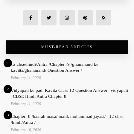
MUST-READ ARTICLES
1
12 cbse/hindi/Antra /Chapter -9 /ghananand ke
kavitta/ghananand/ Question Answer /
February 11, 2026
2
Vidyapati ke pad Kavita Class 12 Question Answer | vidyapati
| CBSE Hindi Antra Chapter 8
February 11, 2026
3
Chapter -8 /baarah masa/ malik mohammad jayasi/ 12 cbse
/hindi/Antra /
February 10, 2026