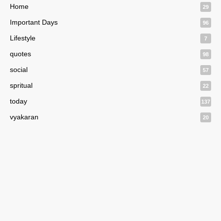
Home
29
Important Days
96
Lifestyle
7
quotes
98
social
57
spritual
22
today
137
vyakaran
20