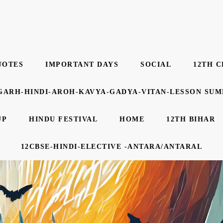
UOTES
IMPORTANT DAYS
SOCIAL
12TH C
GARH-HINDI-AROH-KAVYA-GADYA-VITAN-LESSON SU
UP
HINDU FESTIVAL
HOME
12TH BIHAR
12CBSE-HINDI-ELECTIVE -ANTARA/ANTARAL