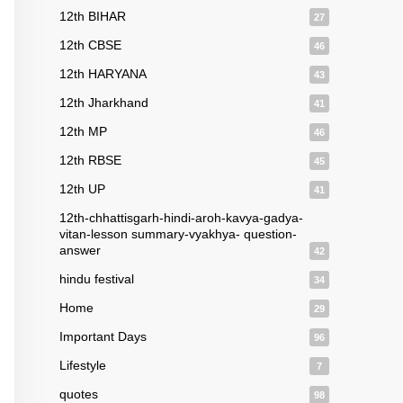
12th BIHAR
27
12th CBSE
46
12th HARYANA
43
12th Jharkhand
41
12th MP
46
12th RBSE
45
12th UP
41
12th-chhattisgarh-hindi-aroh-kavya-gadya-
vitan-lesson summary-vyakhya- question-
answer
42
hindu festival
34
Home
29
Important Days
96
Lifestyle
7
quotes
98