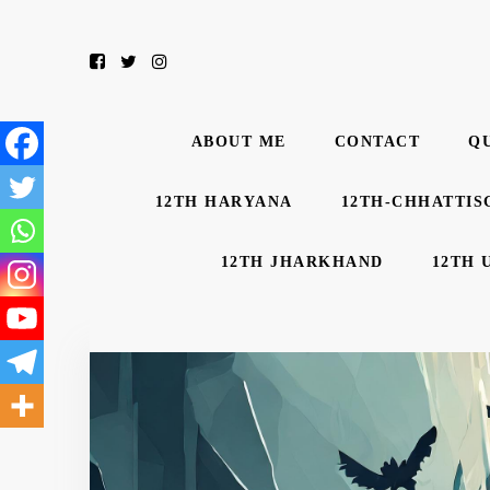
ABOUT ME
CONTACT
Q
12TH HARYANA
12TH-CHHATTIS
12TH JHARKHAND
12TH 