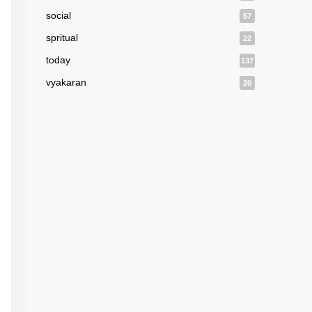
social
57
spritual
22
today
137
vyakaran
20