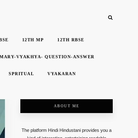
BSE
12TH MP
12TH RBSE
MMARY-VYAKHYA- QUESTION-ANSWER
SPRITUAL
VYAKARAN
ABOUT ME
The platform Hindi Hindustani provides you a