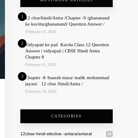
MUST-READ ARTICLES
1
12 cbse/hindi/Antra /Chapter -9 /ghananand
ke kavitta/ghananand/ Question Answer /
February 11, 2026
2
Vidyapati ke pad Kavita Class 12 Question
Answer | vidyapati | CBSE Hindi Antra
Chapter 8
February 11, 2026
3
Chapter -8 /baarah masa/ malik mohammad
jayasi/ 12 cbse /hindi/Antra /
February 10, 2026
CATEGORIES
12cbse-hindi-elective -antara/antaral
34