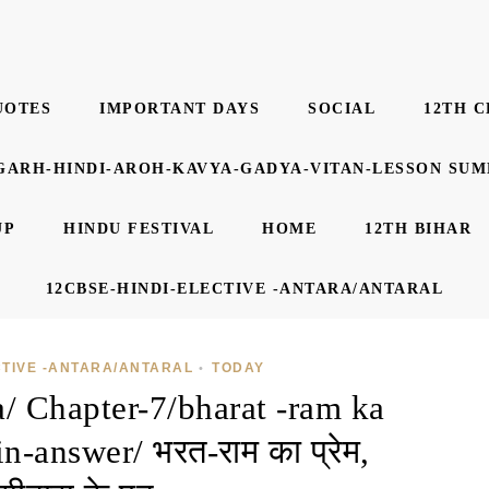
UOTES
IMPORTANT DAYS
SOCIAL
12TH C
GARH-HINDI-AROH-KAVYA-GADYA-VITAN-LESSON SU
UP
HINDU FESTIVAL
HOME
12TH BIHAR
12CBSE-HINDI-ELECTIVE -ANTARA/ANTARAL
CTIVE -ANTARA/ANTARAL
TODAY
•
a/ Chapter-7/bharat -ram ka
n-answer/ भरत-राम का प्रेम,