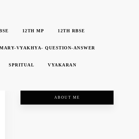
BSE
12TH MP
12TH RBSE
MMARY-VYAKHYA- QUESTION-ANSWER
SPRITUAL
VYAKARAN
ABOUT ME