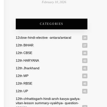
February 10, 2026
CATEGORIES
12cbse-hindi-elective -antara/antaral
34
12th BIHAR
27
12th CBSE
46
12th HARYANA
43
12th Jharkhand
41
12th MP
46
12th RBSE
45
12th UP
41
12th-chhattisgarh-hindi-aroh-kavya-gadya-
vitan-lesson summary-vyakhya- question-