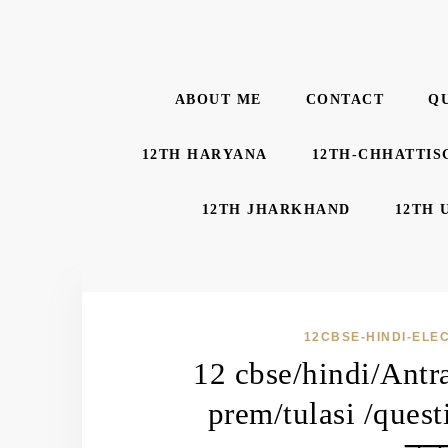
ABOUT ME
CONTACT
Q
12TH HARYANA
12TH-CHHATTIS
12TH JHARKHAND
12TH 
12CBSE-HINDI-ELE
12 cbse/hindi/Antr
prem/tulasi /questi