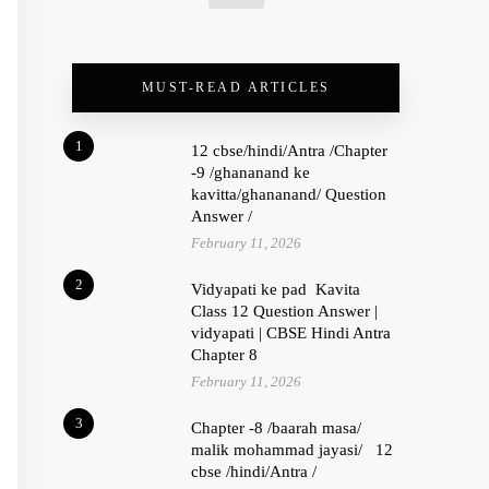
MUST-READ ARTICLES
1
12 cbse/hindi/Antra /Chapter
-9 /ghananand ke
kavitta/ghananand/ Question
Answer /
February 11, 2026
2
Vidyapati ke pad Kavita
Class 12 Question Answer |
vidyapati | CBSE Hindi Antra
Chapter 8
February 11, 2026
3
Chapter -8 /baarah masa/
malik mohammad jayasi/ 12
cbse /hindi/Antra /