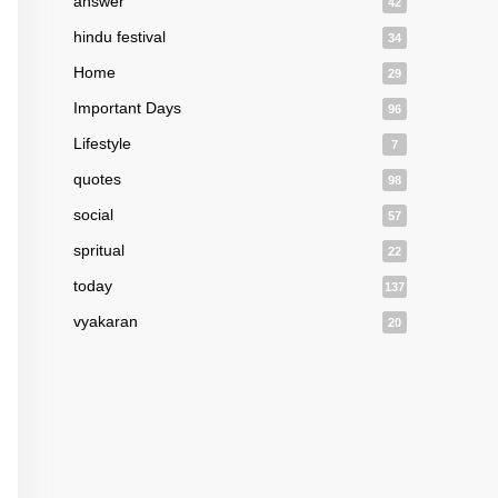
answer
42
hindu festival
34
Home
29
Important Days
96
Lifestyle
7
quotes
98
social
57
spritual
22
today
137
vyakaran
20