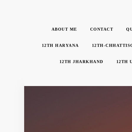
ABOUT ME
CONTACT
Q
12TH HARYANA
12TH-CHHATTIS
12TH JHARKHAND
12TH 