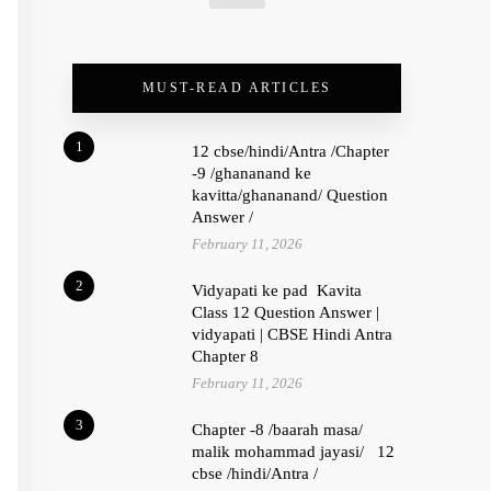
MUST-READ ARTICLES
1
12 cbse/hindi/Antra /Chapter
-9 /ghananand ke
kavitta/ghananand/ Question
Answer /
February 11, 2026
2
Vidyapati ke pad Kavita
Class 12 Question Answer |
vidyapati | CBSE Hindi Antra
Chapter 8
February 11, 2026
3
Chapter -8 /baarah masa/
malik mohammad jayasi/ 12
cbse /hindi/Antra /