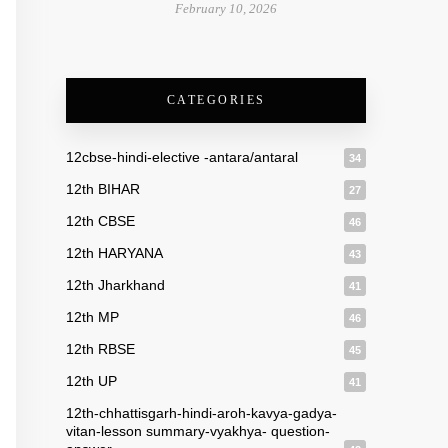
February 10, 2026
CATEGORIES
12cbse-hindi-elective -antara/antaral
34
12th BIHAR
27
12th CBSE
46
12th HARYANA
43
12th Jharkhand
41
12th MP
46
12th RBSE
45
12th UP
41
12th-chhattisgarh-hindi-aroh-kavya-gadya-
vitan-lesson summary-vyakhya- question-