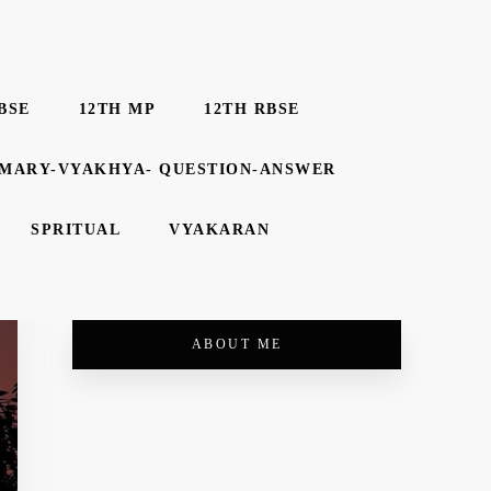
BSE
12TH MP
12TH RBSE
MMARY-VYAKHYA- QUESTION-ANSWER
SPRITUAL
VYAKARAN
ABOUT ME