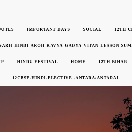
UOTES
IMPORTANT DAYS
SOCIAL
12TH C
GARH-HINDI-AROH-KAVYA-GADYA-VITAN-LESSON SU
UP
HINDU FESTIVAL
HOME
12TH BIHAR
12CBSE-HINDI-ELECTIVE -ANTARA/ANTARAL