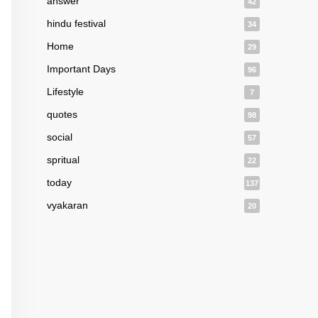
answer
42
hindu festival
34
Home
29
Important Days
96
Lifestyle
7
quotes
98
social
57
spritual
22
today
137
vyakaran
20