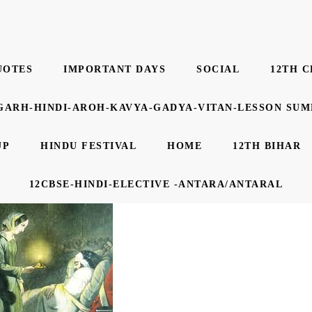
UOTES
IMPORTANT DAYS
SOCIAL
12TH C
GARH-HINDI-AROH-KAVYA-GADYA-VITAN-LESSON SU
UP
HINDU FESTIVAL
HOME
12TH BIHAR
12CBSE-HINDI-ELECTIVE -ANTARA/ANTARAL