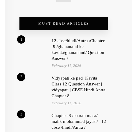
MUST-READ ARTICLES
1
12 cbse/hindi/Antra /Chapter
-9 /ghananand ke
kavitta/ghananand/ Question
Answer /
February 11, 2026
2
Vidyapati ke pad Kavita
Class 12 Question Answer |
vidyapati | CBSE Hindi Antra
Chapter 8
February 11, 2026
3
Chapter -8 /baarah masa/
malik mohammad jayasi/ 12
cbse /hindi/Antra /