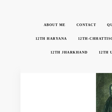
ABOUT ME
CONTACT
Q
12TH HARYANA
12TH-CHHATTIS
12TH JHARKHAND
12TH 