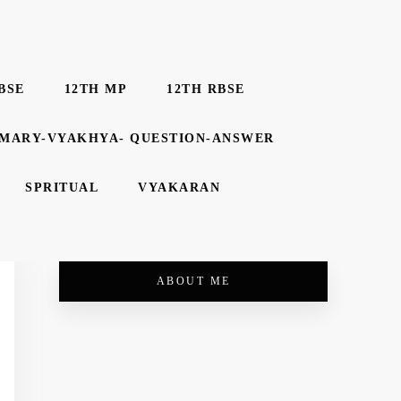
BSE
12TH MP
12TH RBSE
MMARY-VYAKHYA- QUESTION-ANSWER
SPRITUAL
VYAKARAN
ABOUT ME