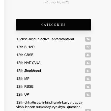
February 10, 2026
CATEGORIES
12cbse-hindi-elective -antara/antaral
34
12th BIHAR
27
12th CBSE
46
12th HARYANA
43
12th Jharkhand
41
12th MP
46
12th RBSE
45
12th UP
41
12th-chhattisgarh-hindi-aroh-kavya-gadya-
vitan-lesson summary-vyakhya- question-