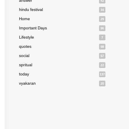
answer
42
hindu festival
34
Home
29
Important Days
96
Lifestyle
7
quotes
98
social
57
spritual
22
today
137
vyakaran
20