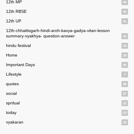
12th MP
46
12th RBSE
45
12th UP
41
12th-chhattisgarh-hindi-aroh-kavya-gadya-vitan-lesson
summary-vyakhya- question-answer
42
hindu festival
34
Home
29
Important Days
96
Lifestyle
7
quotes
98
social
57
spritual
22
today
137
vyakaran
20