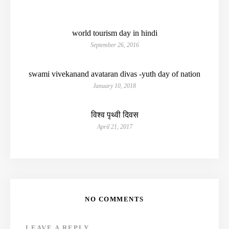
world tourism day in hindi
September 26, 2016
swami vivekanand avataran divas -yuth day of nation
January 10, 2018
विश्व पृथ्वी दिवस
April 21, 2017
NO COMMENTS
LEAVE A REPLY