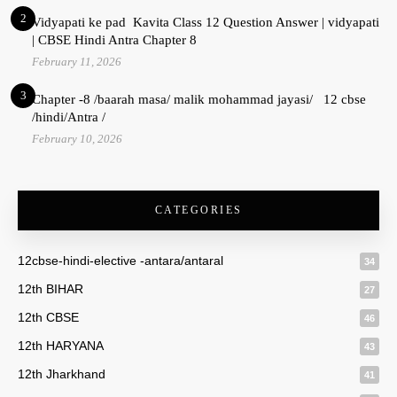
2
Vidyapati ke pad Kavita Class 12 Question Answer | vidyapati
| CBSE Hindi Antra Chapter 8
February 11, 2026
3
Chapter -8 /baarah masa/ malik mohammad jayasi/ 12 cbse
/hindi/Antra /
February 10, 2026
CATEGORIES
12cbse-hindi-elective -antara/antaral
34
12th BIHAR
27
12th CBSE
46
12th HARYANA
43
12th Jharkhand
41