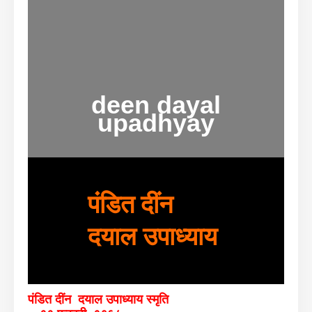
deen dayal
upadhyay
पंडित दींन
दयाल उपाध्याय
पंडित दींन दयाल उपाध्याय स्मृति