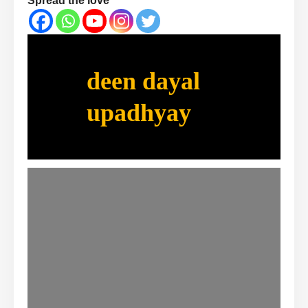
Spread the love
deen dayal
upadhyay