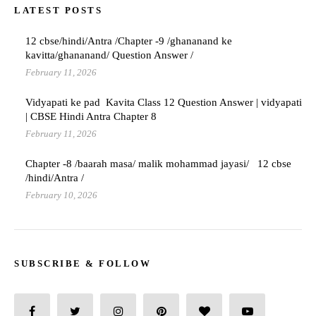
LATEST POSTS
12 cbse/hindi/Antra /Chapter -9 /ghananand ke
kavitta/ghananand/ Question Answer /
February 11, 2026
Vidyapati ke pad Kavita Class 12 Question Answer | vidyapati
| CBSE Hindi Antra Chapter 8
February 11, 2026
Chapter -8 /baarah masa/ malik mohammad jayasi/ 12 cbse
/hindi/Antra /
February 10, 2026
SUBSCRIBE & FOLLOW