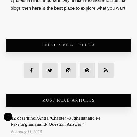
Quotes in hindi, Inportant Day, Indian Festival and Spiritual
blogs then here is the best place to explore what you want.
SUBSCRIBE & FOLLOW
MUST-READ ARTICLES
1
12 cbse/hindi/Antra /Chapter -9 /ghananand ke
kavitta/ghananand/ Question Answer /
February 11, 2026