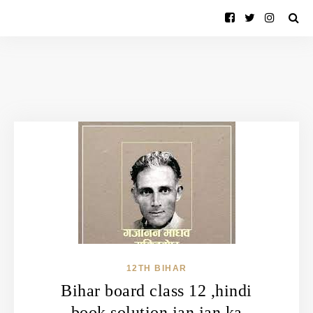
12TH BIHAR
Bihar board class 12 ,hindi
book solution,jan jan ka