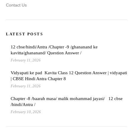
Contact Us
LATEST POSTS
12 cbse/hindi/Antra /Chapter -9 /ghananand ke
kavitta/ghananand/ Question Answer /
February 11, 2026
Vidyapati ke pad Kavita Class 12 Question Answer | vidyapati
| CBSE Hindi Antra Chapter 8
February 11, 2026
Chapter -8 /baarah masa/ malik mohammad jayasi/ 12 cbse
/hindi/Antra /
February 10, 2026