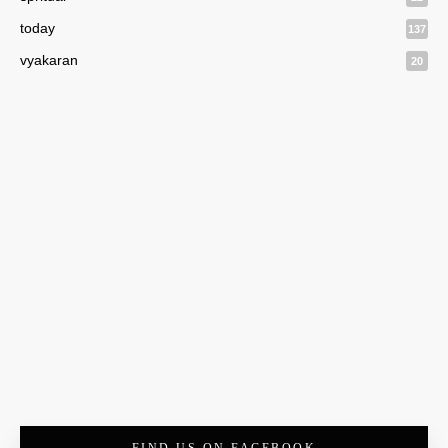
today
137
vyakaran
20