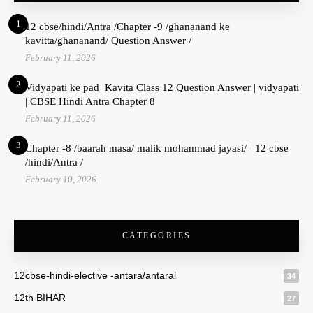
1
12 cbse/hindi/Antra /Chapter -9 /ghananand ke
kavitta/ghananand/ Question Answer /
February 11, 2026
2
Vidyapati ke pad Kavita Class 12 Question Answer | vidyapati
| CBSE Hindi Antra Chapter 8
February 11, 2026
3
Chapter -8 /baarah masa/ malik mohammad jayasi/ 12 cbse
/hindi/Antra /
February 10, 2026
CATEGORIES
12cbse-hindi-elective -antara/antaral
34
12th BIHAR
27