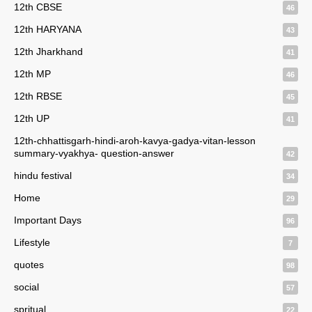
12th CBSE
46
12th HARYANA
43
12th Jharkhand
41
12th MP
46
12th RBSE
45
12th UP
41
12th-chhattisgarh-hindi-aroh-kavya-gadya-vitan-lesson
summary-vyakhya- question-answer
42
hindu festival
34
Home
29
Important Days
96
Lifestyle
7
quotes
98
social
57
spritual
22