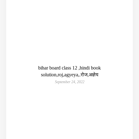
bihar board class 12 ,hindi book
solution,roj,agyeya,.रोज,अज्ञेय
September 24, 2022