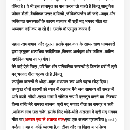
वंचित है। वे भी इस ज्ञानामृत का पान करना तो चाहते है किन्तु आधुनिक
जीवन शैली ,वैयक्तिक उत्तर दायित्वों ,जीविकोपार्जन की जद्दो -जहद और
व्यक्तिगत समस्याओं के कारण चाहकर भी
श्री मद् भगवद गीता का
अध्ययन नहीं कर पा रहे है। उसके दो प्रमुख कारण है
पहला -समयाभाव और दूसरा इसके वृहदाकार के साथ- साथ भाष्यकारों
द्वारा प्रयुक्त अत्यधिक साहित्यिक ,क्लिष्ट अलंकृत और जटिल -कठिन
दार्शनिक भाषा का प्रयोग।
मेरे कई ऐसे मित्र ,परिचित और पारिवारिक सम्बन्धी है जिनके घरों में
श्री
मद् भगवद गीता ग्रन्थ तो है ,किन्तु
उपर्युक्त कारणों से थोड़ा -बहुत अध्ययन कर आगे पढ़ना छोड़ दिया।
उपर्युक्त दोनों कारणों को ध्यान में रखकर मैंने जन-सामान्य की समझ में
आने वाली सीधी -सरल भाषा में संक्षिप्त रूप में प्रस्तुत करने का निश्चय
किया ताकि मेरे समस्त स्वजन
श्री मद् भगवद गीता का समग्र न सही
,आंशिक लाभ उठा सके ,इसके लिए थोड़े-थोड़े अंतराल में
श्री मद् भगवद
गीता का
(अध्याय एक से अठारह तक)
एक-एक अध्याय प्रकाशित (post )
करूँगा। यह ना कोई व्याख्या है,ना टीका और ना विद्वता या पांडित्य