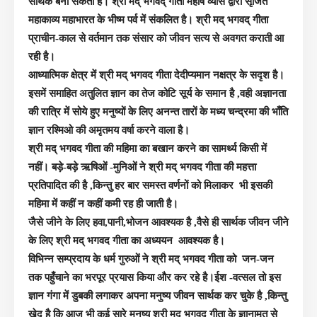
सार्थक बना सकता है। श्री मद् भगवद् गीता महर्षि व्यास द्वारा सृजित
महाकाव्य महाभारत के भीष्म पर्व में संकलित है। श्री मद् भगवद् गीता
प्राचीन-काल से वर्तमान तक संसार को जीवन सत्य से अवगत कराती आ
रही है।
आध्यात्मिक क्षेत्र में
श्री मद् भगवद गीता देदीप्यमान नक्षत्र के सदृश है।
इसमें समाहित अतुलित ज्ञान का तेज कोटि सूर्य के समान है ,वही अज्ञानता
की रात्रि में सोये हुए मनुष्यों के लिए अनन्त तारों के मध्य चन्द्रमा की भाँति
ज्ञान रश्मिओ की अमृतमय वर्षा करने वाला है।
श्री मद् भगवद गीता की महिमा का बखान करने का सामर्थ्य किसी में
नहीं। बड़े-बड़े ऋषिओं -मुनिओं ने
श्री मद् भगवद गीता की
महत्ता
प्रतिपादित की है ,किन्तु हर बार समस्त वर्णनों को मिलाकर भी इसकी
महिमा में कहीं न कहीं कमी रह ही जाती है।
जैसे जीने के लिए हवा,पानी,भोजन आवश्यक है ,वैसे ही सार्थक जीवन जीने
के लिए
श्री मद् भगवद गीता का अध्ययन आवश्यक है।
विभिन्न सम्प्रदाय के धर्म गुरुओं ने
श्री मद् भगवद गीता को
जन-जन
तक पहुँचाने का भरपूर प्रयास किया और कर रहे है।ईश -वत्सल तो इस
ज्ञान गंगा में डुबकी लगाकर अपना मनुष्य जीवन सार्थक कर चुके है ,किन्तु
खेद है कि आज भी कई सारे मनुष्य
श्री मद् भगवद गीता के ज्ञानामृत से