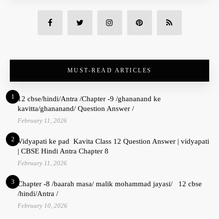
MUST-READ ARTICLES
1
12 cbse/hindi/Antra /Chapter -9 /ghananand ke
kavitta/ghananand/ Question Answer /
February 11, 2026
2
Vidyapati ke pad Kavita Class 12 Question Answer | vidyapati
| CBSE Hindi Antra Chapter 8
February 11, 2026
3
Chapter -8 /baarah masa/ malik mohammad jayasi/ 12 cbse
/hindi/Antra /
February 10, 2026