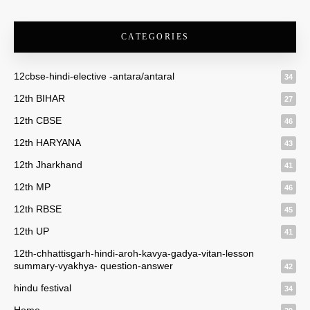
CATEGORIES
12cbse-hindi-elective -antara/antaral
34
12th BIHAR
27
12th CBSE
46
12th HARYANA
43
12th Jharkhand
41
12th MP
46
12th RBSE
45
12th UP
41
12th-chhattisgarh-hindi-aroh-kavya-gadya-vitan-lesson
summary-vyakhya- question-answer
42
hindu festival
34