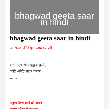
bhagwad geeta saar
in hindi
bhagwad geeta saar in hindi
आत्मिक -निवेदन -अवश्य पढ़े
वासी -प्रवासी प्रबुद्ध बन्धुओ ,
कोटि -कोटि सादर नमस्ते
……
मनुष्य जिस कार्य को अपने