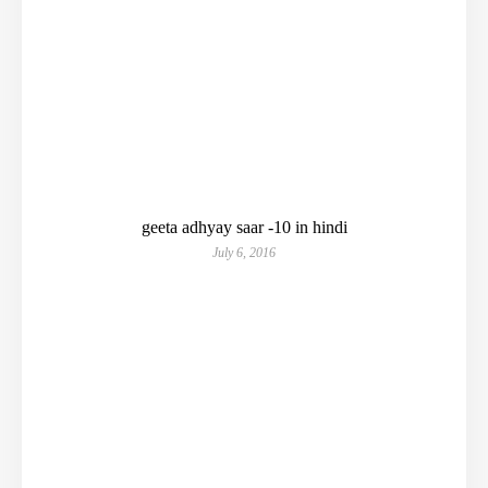
geeta adhyay saar -10 in hindi
July 6, 2016