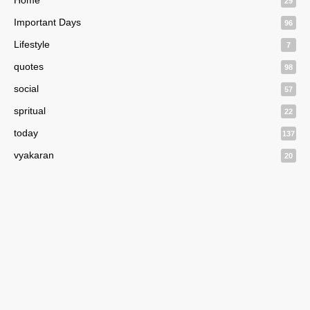
Home
29
Important Days
96
Lifestyle
7
quotes
98
social
57
spritual
22
today
137
vyakaran
20