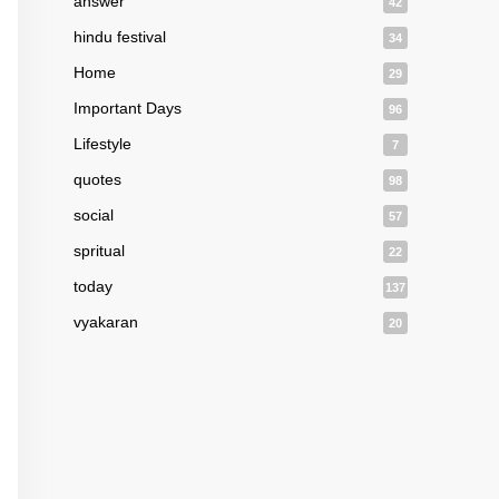
answer
42
hindu festival
34
Home
29
Important Days
96
Lifestyle
7
quotes
98
social
57
spritual
22
today
137
vyakaran
20