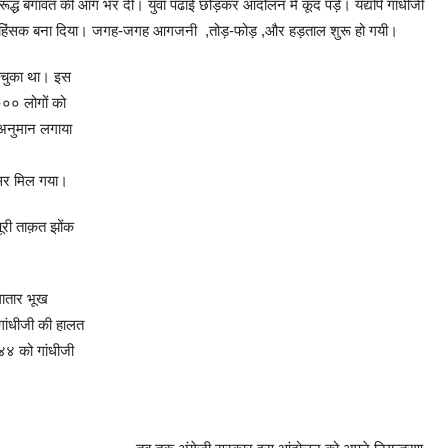
विरूद्ध बगावत की आग भर दी। युवा पढाई छोड़कर आंदोलन में कूद पड़े। यद्यपि गांधीजी
से हिंसक बना दिया। जगह-जगह आगजनी ,तोड़-फोड़ ,और हड़ताल शुरू हो गयी।
 चुका था। इस
००० लोगों को
अनुमान लगाया
वसर मिल गया।
री ताक़त झोंक
गातार भूख
 गांधीजी की हालत
४ को गांधीजी