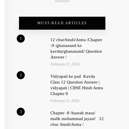
MUST-READ ARTICLES
1
12 cbse/hindi/Antra /Chapter
-9 /ghananand ke
kavitta/ghananand/ Question
Answer /
February 11, 2026
2
Vidyapati ke pad Kavita
Class 12 Question Answer |
vidyapati | CBSE Hindi Antra
Chapter 8
February 11, 2026
3
Chapter -8 /baarah masa/
malik mohammad jayasi/ 12
cbse /hindi/Antra /