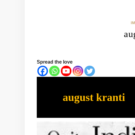
I
au
Spread the love
august kranti