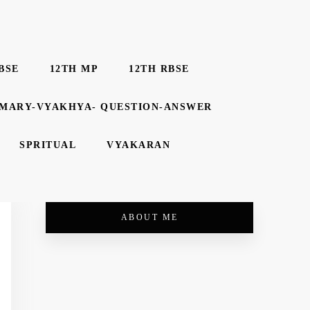
BSE
12TH MP
12TH RBSE
MMARY-VYAKHYA- QUESTION-ANSWER
SPRITUAL
VYAKARAN
ABOUT ME