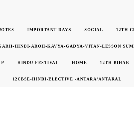
UOTES
IMPORTANT DAYS
SOCIAL
12TH C
GARH-HINDI-AROH-KAVYA-GADYA-VITAN-LESSON SU
UP
HINDU FESTIVAL
HOME
12TH BIHAR
12CBSE-HINDI-ELECTIVE -ANTARA/ANTARAL