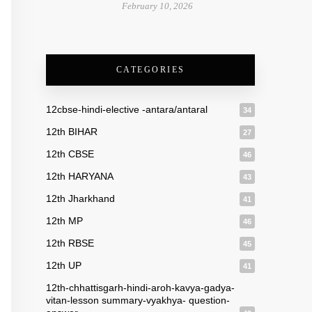
February 10, 2026
CATEGORIES
12cbse-hindi-elective -antara/antaral
34
12th BIHAR
27
12th CBSE
46
12th HARYANA
43
12th Jharkhand
41
12th MP
46
12th RBSE
45
12th UP
41
12th-chhattisgarh-hindi-aroh-kavya-gadya-
vitan-lesson summary-vyakhya- question-