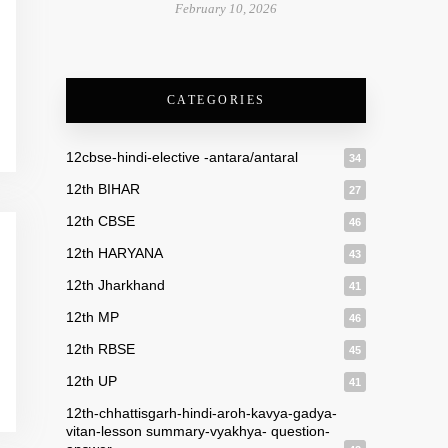
February 10, 2026
CATEGORIES
12cbse-hindi-elective -antara/antaral
34
12th BIHAR
27
12th CBSE
46
12th HARYANA
43
12th Jharkhand
41
12th MP
46
12th RBSE
45
12th UP
41
12th-chhattisgarh-hindi-aroh-kavya-gadya-
vitan-lesson summary-vyakhya- question-