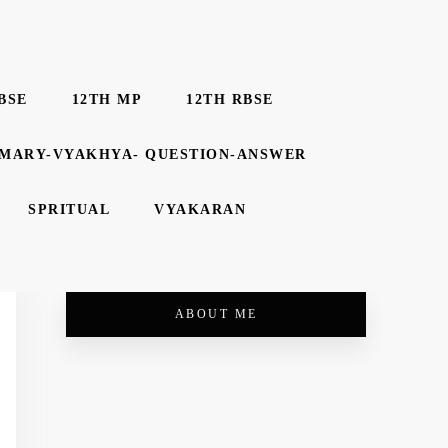
BSE
12TH MP
12TH RBSE
MMARY-VYAKHYA- QUESTION-ANSWER
SPRITUAL
VYAKARAN
ABOUT ME