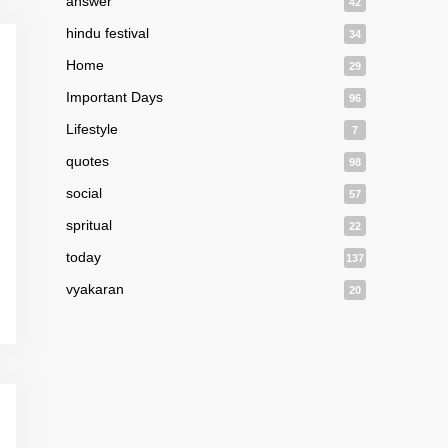
answer
42
hindu festival
34
Home
29
Important Days
96
Lifestyle
7
quotes
98
social
57
spritual
22
today
137
vyakaran
20