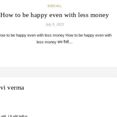
SOCIAL
How to be happy even with less money
July 9, 2023
ow to be happy even with less money How to be happy even with
less money कम पैसों…
evi verma
t. Ut elit tellus,