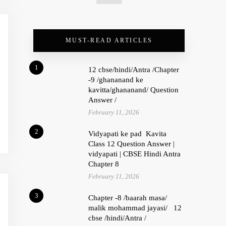
MUST-READ ARTICLES
1
12 cbse/hindi/Antra /Chapter
-9 /ghananand ke
kavitta/ghananand/ Question
Answer /
February 11, 2026
2
Vidyapati ke pad Kavita
Class 12 Question Answer |
vidyapati | CBSE Hindi Antra
Chapter 8
February 11, 2026
3
Chapter -8 /baarah masa/
malik mohammad jayasi/ 12
cbse /hindi/Antra /