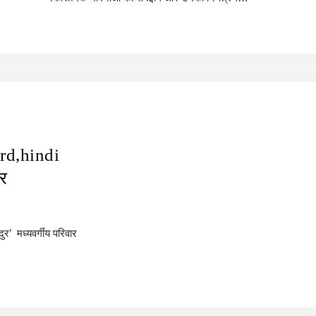
rd,hindi
ार
र’ मध्यवर्गीय परिवार