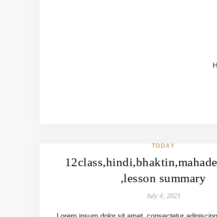
H
TODAY
12class,hindi,bhaktin,mahad
,lesson summary
July 4, 2023
Lorem ipsum dolor sit amet, consectetur adipiscing eli