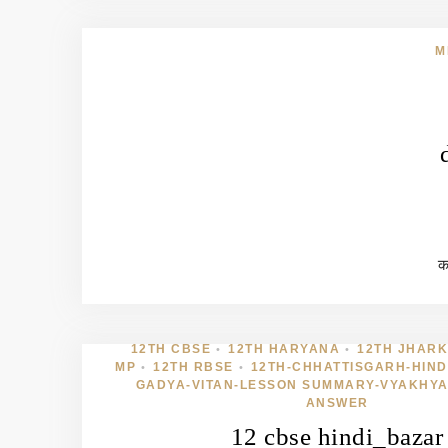
M
का
12TH CBSE
12TH HARYANA
12TH JHAR
•
•
MP
12TH RBSE
12TH-CHHATTISGARH-HIND
•
•
GADYA-VITAN-LESSON SUMMARY-VYAKHYA
ANSWER
12 cbse hindi_bazar