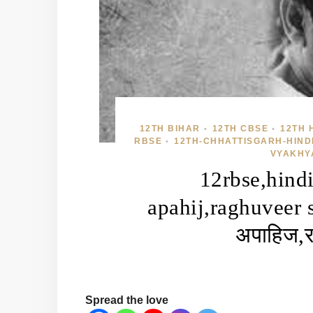
12TH BIHAR
12TH CBSE
12TH 
•
•
RBSE
12TH-CHHATTISGARH-HIND
•
VYAKHY
12rbse,hind
apahij,raghuveer sa
अपाहिज,रघ
Spread the love