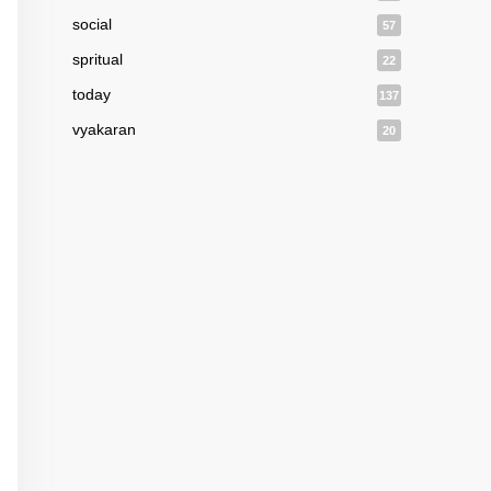
social
57
spritual
22
today
137
vyakaran
20