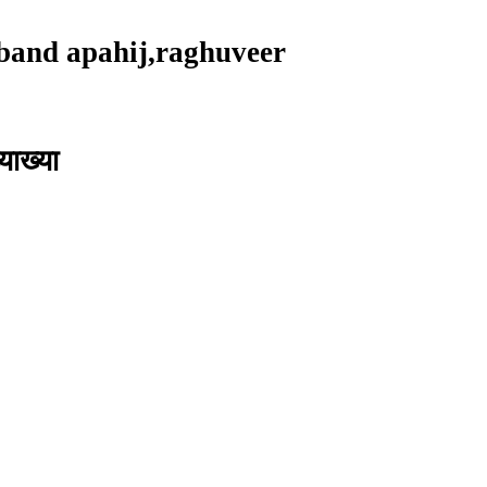
band apahij,raghuveer
याख्या