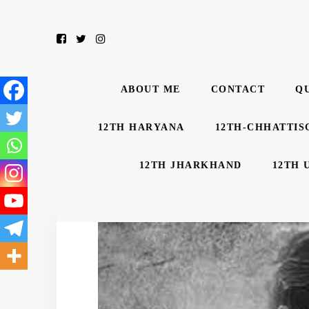
ABOUT ME
CONTACT
Q
12TH HARYANA
12TH-CHHATTIS
12TH JHARKHAND
12TH 