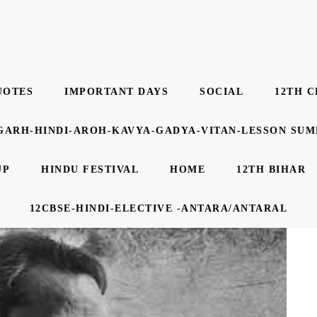
UOTES
IMPORTANT DAYS
SOCIAL
12TH C
GARH-HINDI-AROH-KAVYA-GADYA-VITAN-LESSON SU
UP
HINDU FESTIVAL
HOME
12TH BIHAR
12CBSE-HINDI-ELECTIVE -ANTARA/ANTARAL