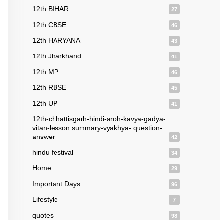
12th BIHAR
27
12th CBSE
46
12th HARYANA
43
12th Jharkhand
41
12th MP
46
12th RBSE
45
12th UP
41
12th-chhattisgarh-hindi-aroh-kavya-gadya-
vitan-lesson summary-vyakhya- question-
answer
42
hindu festival
34
Home
29
Important Days
96
Lifestyle
7
quotes
98