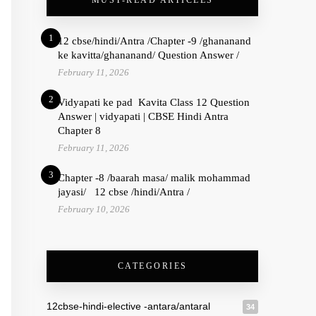
MUST-READ ARTICLES
1
12 cbse/hindi/Antra /Chapter -9 /ghananand
ke kavitta/ghananand/ Question Answer /
February 11, 2026
2
Vidyapati ke pad Kavita Class 12 Question
Answer | vidyapati | CBSE Hindi Antra
Chapter 8
February 11, 2026
3
Chapter -8 /baarah masa/ malik mohammad
jayasi/ 12 cbse /hindi/Antra /
February 10, 2026
CATEGORIES
12cbse-hindi-elective -antara/antaral
34