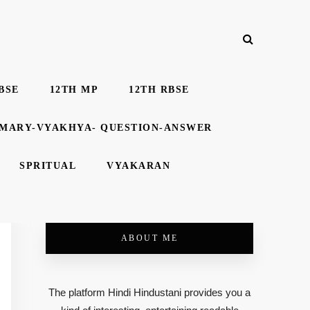
BSE
12TH MP
12TH RBSE
MMARY-VYAKHYA- QUESTION-ANSWER
SPRITUAL
VYAKARAN
ABOUT ME
The platform Hindi Hindustani provides you a