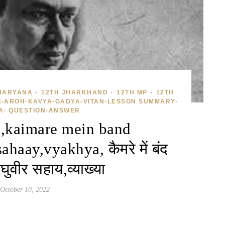
HARYANA
12TH JHARKHAND
12TH MP
12TH
•
•
•
I-AROH-KAVYA-GADYA-VITAN-LESSON SUMMARY-
A- QUESTION-ANSWER
i,kaimare mein band
haay,vyakhya, कैमरे में बंद
ुवीर सहाय,व्याख्या
October 10, 2022