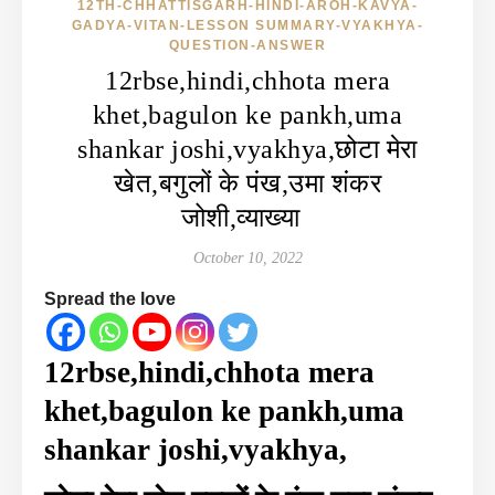
12TH-CHHATTISGARH-HINDI-AROH-KAVYA-
GADYA-VITAN-LESSON SUMMARY-VYAKHYA-
QUESTION-ANSWER
12rbse,hindi,chhota mera
khet,bagulon ke pankh,uma
shankar joshi,vyakhya,छोटा मेरा
खेत,बगुलों के पंख,उमा शंकर
जोशी,व्याख्या
October 10, 2022
Spread the love
12rbse,hindi,chhota mera
khet,bagulon ke pankh,uma
shankar joshi,vyakhya,