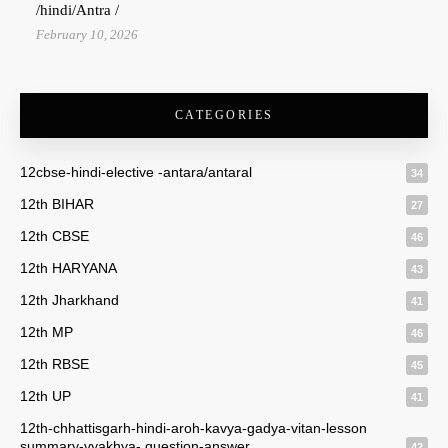
/hindi/Antra /
February 10, 2026
CATEGORIES
12cbse-hindi-elective -antara/antaral
34
12th BIHAR
27
12th CBSE
46
12th HARYANA
43
12th Jharkhand
41
12th MP
46
12th RBSE
45
12th UP
41
12th-chhattisgarh-hindi-aroh-kavya-gadya-vitan-lesson
summary-vyakhya- question-answer
42