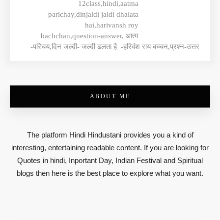
12class,hindi,aatma
parichay,dinjaldi jaldi dhalata
hai,harivansh roy
bachchan,question-answer, आत्म
-परिचय,दिन जल्दी- जल्दी ढलता है -हरिवंश राय बच्चन,प्रश्न-उत्तर
ABOUT ME
The platform Hindi Hindustani provides you a kind of
interesting, entertaining readable content. If you are looking for
Quotes in hindi, Inportant Day, Indian Festival and Spiritual
blogs then here is the best place to explore what you want.