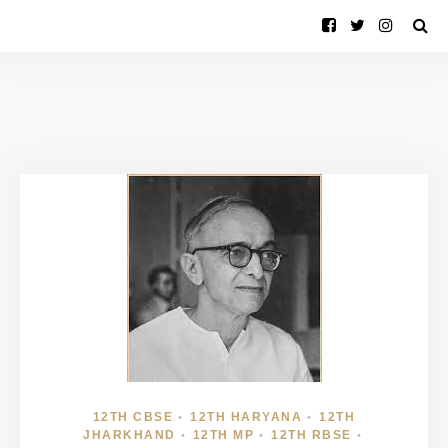
12TH CBSE
12TH HARYANA
12TH
•
•
JHARKHAND
12TH MP
12TH RBSE
•
•
•