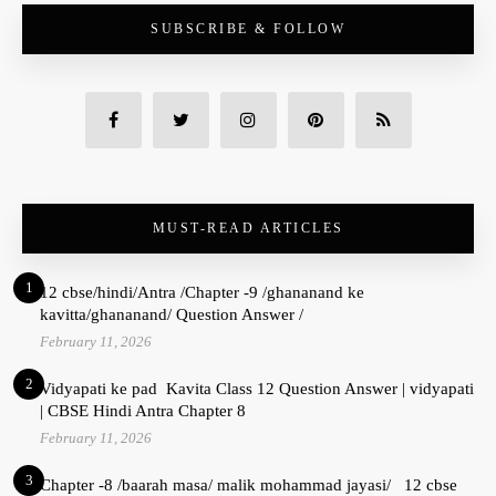
SUBSCRIBE & FOLLOW
MUST-READ ARTICLES
1
12 cbse/hindi/Antra /Chapter -9 /ghananand ke
kavitta/ghananand/ Question Answer /
February 11, 2026
2
Vidyapati ke pad Kavita Class 12 Question Answer | vidyapati
| CBSE Hindi Antra Chapter 8
February 11, 2026
3
Chapter -8 /baarah masa/ malik mohammad jayasi/ 12 cbse