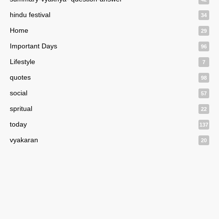
hindu festival
34
Home
29
Important Days
96
Lifestyle
7
quotes
98
social
57
spritual
22
today
137
vyakaran
20