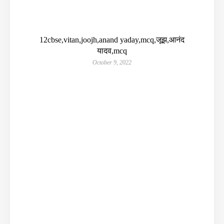
12cbse,vitan,joojh,anand yaday,mcq,जूझ,आनंद
यादव,mcq
October 9, 2022