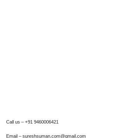
Call us – +91 9460006421
Email – sureshsuman.com@gmail.com