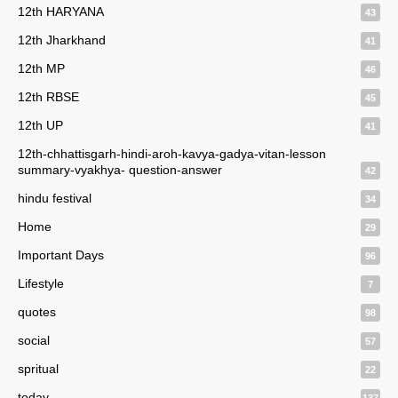
12th HARYANA
43
12th Jharkhand
41
12th MP
46
12th RBSE
45
12th UP
41
12th-chhattisgarh-hindi-aroh-kavya-gadya-vitan-lesson
summary-vyakhya- question-answer
42
hindu festival
34
Home
29
Important Days
96
Lifestyle
7
quotes
98
social
57
spritual
22
today