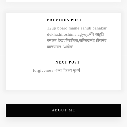
PREVIOUS POST
12up board,maine aahuti banakar
dekha,hiroshima,agyey,मैंने आहुति
बनकर देखा/हिरोशिमा,सच्चिदानंद हीरानंद
वात्स्यायन ‘अज्ञेय’
NEXT POST
forgiveness -क्षमा वीरस्य भूषणं
ABOUT ME