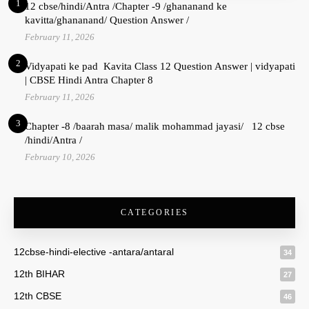
1
12 cbse/hindi/Antra /Chapter -9 /ghananand ke
kavitta/ghananand/ Question Answer /
February 11, 2026
2
Vidyapati ke pad Kavita Class 12 Question Answer | vidyapati
| CBSE Hindi Antra Chapter 8
February 11, 2026
3
Chapter -8 /baarah masa/ malik mohammad jayasi/ 12 cbse
/hindi/Antra /
February 10, 2026
CATEGORIES
12cbse-hindi-elective -antara/antaral
34
12th BIHAR
27
12th CBSE
46