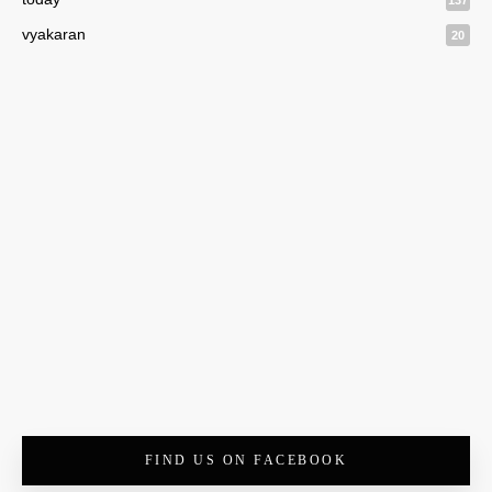
137
vyakaran
20
FIND US ON FACEBOOK