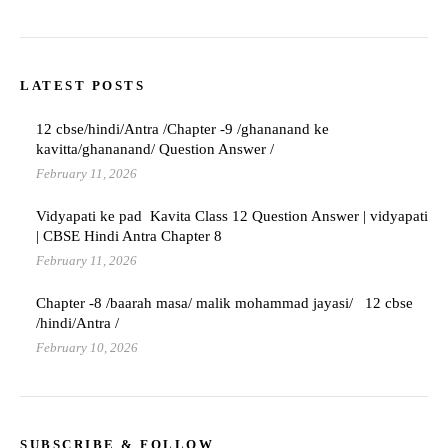
LATEST POSTS
12 cbse/hindi/Antra /Chapter -9 /ghananand ke
kavitta/ghananand/ Question Answer /
February 11, 2026
Vidyapati ke pad Kavita Class 12 Question Answer | vidyapati
| CBSE Hindi Antra Chapter 8
February 11, 2026
Chapter -8 /baarah masa/ malik mohammad jayasi/ 12 cbse
/hindi/Antra /
February 10, 2026
SUBSCRIBE & FOLLOW