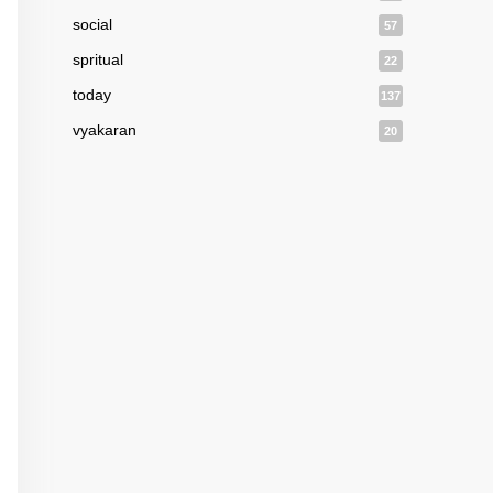
social
57
spritual
22
today
137
vyakaran
20