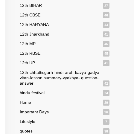
12th BIHAR
27
12th CBSE
46
12th HARYANA
43
12th Jharkhand
41
12th MP
46
12th RBSE
45
12th UP
41
12th-chhattisgarh-hindi-aroh-kavya-gadya-
vitan-lesson summary-vyakhya- question-
answer
42
hindu festival
34
Home
29
Important Days
96
Lifestyle
7
quotes
98