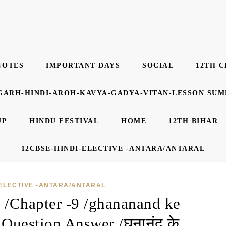
UOTES
IMPORTANT DAYS
SOCIAL
12TH C
GARH-HINDI-AROH-KAVYA-GADYA-VITAN-LESSON SU
UP
HINDU FESTIVAL
HOME
12TH BIHAR
12CBSE-HINDI-ELECTIVE -ANTARA/ANTARAL
-ELECTIVE -ANTARA/ANTARAL
a /Chapter -9 /ghananand ke
 Question Answer /घनानंद के