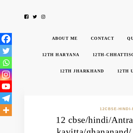
ABOUT ME
CONTACT
Q
12TH HARYANA
12TH-CHHATTIS
12TH JHARKHAND
12TH 
12CBSE-HINDI
12 cbse/hindi/Antr
kavitta/ghananand/