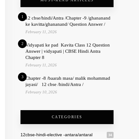
MUST-READ ARTICLES
1
12 cbse/hindi/Antra /Chapter -9 /ghananand
ke kavitta/ghananand/ Question Answer /
February 11, 2026
2
Vidyapati ke pad Kavita Class 12 Question
Answer | vidyapati | CBSE Hindi Antra
Chapter 8
February 11, 2026
3
Chapter -8 /baarah masa/ malik mohammad
jayasi/ 12 cbse /hindi/Antra /
February 10, 2026
CATEGORIES
12cbse-hindi-elective -antara/antaral
34