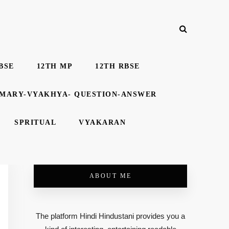
BSE
12TH MP
12TH RBSE
MMARY-VYAKHYA- QUESTION-ANSWER
SPRITUAL
VYAKARAN
ABOUT ME
The platform Hindi Hindustani provides you a