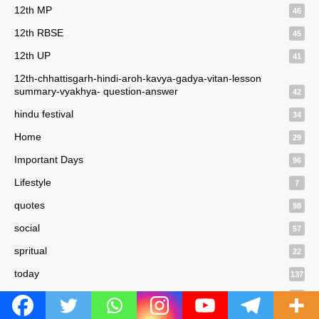
12th MP
46
12th RBSE
45
12th UP
41
12th-chhattisgarh-hindi-aroh-kavya-gadya-vitan-lesson
summary-vyakhya- question-answer
42
hindu festival
34
Home
29
Important Days
96
Lifestyle
7
quotes
98
social
57
spritual
22
today
137
vyakaran
20