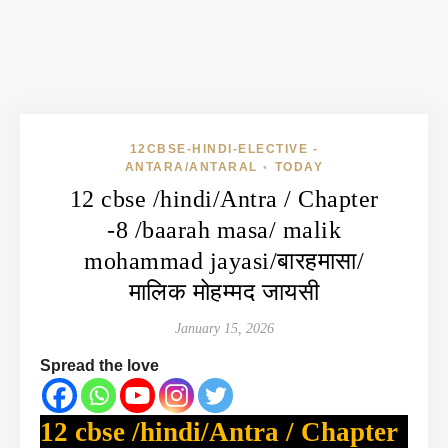
12CBSE-HINDI-ELECTIVE -
ANTARA/ANTARAL
TODAY
•
12 cbse /hindi/Antra / Chapter
-8 /baarah masa/ malik
mohammad jayasi/बारहमासा/
मालिक मोहम्मद जायसी
January 15, 2026
Spread the love
12 cbse /hindi/Antra / Chapter