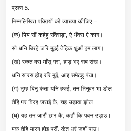
प्रश्न 5.
निम्नलिखित पंक्तियों की व्याख्या कीजिए –
(क) पिय सौं कहेहु सँदेसड़ा, ऐ भँवरा ऐ काग।
सो धनि बिरहें जरि मुइई तेहिक धुआँ हम लाग।
(ख) रकत बरा माँसू गरा, हाड़ भए सब संख।
धनि सारस होइ ररि मुई, आइ समेटहु पंख।
(ग) तुम्ह बिनु कंता धनि हरुई, तन तिनुवर भा डोल।
तेहि पर विरह जराई कै, चह उड़ावा झोल।
(घ) यह तन जारौं छार कै, कहौं कि पवन उड़ाउ।
मकु तेहि मारग होइ परीं, कंत धरं जहाँ पाउ।