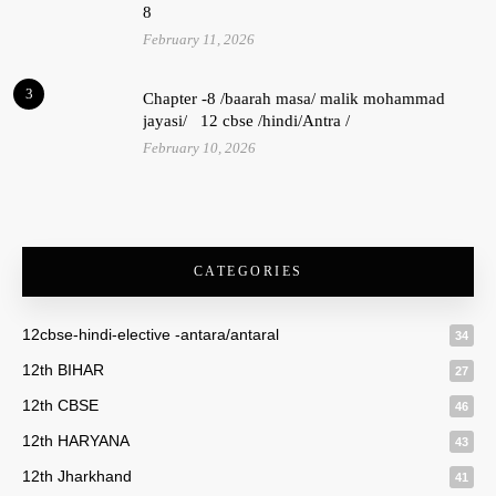
8
February 11, 2026
3
Chapter -8 /baarah masa/ malik mohammad
jayasi/ 12 cbse /hindi/Antra /
February 10, 2026
CATEGORIES
12cbse-hindi-elective -antara/antaral
34
12th BIHAR
27
12th CBSE
46
12th HARYANA
43
12th Jharkhand
41