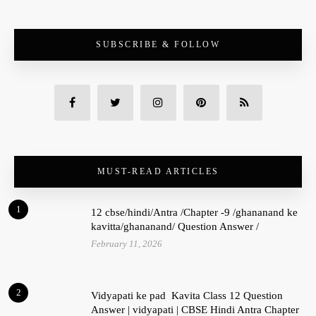
SUBSCRIBE & FOLLOW
MUST-READ ARTICLES
1
12 cbse/hindi/Antra /Chapter -9 /ghananand ke
kavitta/ghananand/ Question Answer /
February 11, 2026
2
Vidyapati ke pad Kavita Class 12 Question
Answer | vidyapati | CBSE Hindi Antra Chapter