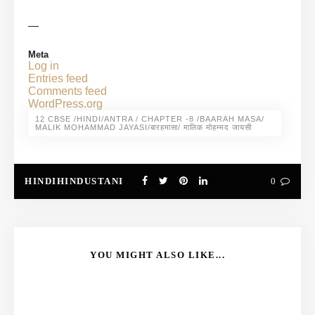
—
Meta
Log in
Entries feed
Comments feed
WordPress.org
12 CBSE /HINDI/ANTRA / CHAPTER -8 /BAARAH MASA/
MALIK MOHAMMAD JAYASI/बारहमासा/ मालिक मोहम्मद जायसी
HINDIHINDUSTANI
0
YOU MIGHT ALSO LIKE...