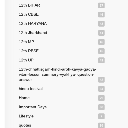
12th BIHAR
27
12th CBSE
46
12th HARYANA
43
12th Jharkhand
41
12th MP
46
12th RBSE
45
12th UP
41
12th-chhattisgarh-hindi-aroh-kavya-gadya-
vitan-lesson summary-vyakhya- question-
answer
42
hindu festival
34
Home
29
Important Days
96
Lifestyle
7
quotes
98