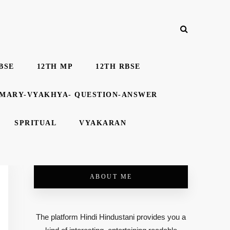
BSE
12TH MP
12TH RBSE
MMARY-VYAKHYA- QUESTION-ANSWER
SPRITUAL
VYAKARAN
ABOUT ME
The platform Hindi Hindustani provides you a