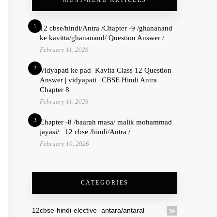
MUST-READ ARTICLES
1
12 cbse/hindi/Antra /Chapter -9 /ghananand
ke kavitta/ghananand/ Question Answer /
February 11, 2026
2
Vidyapati ke pad Kavita Class 12 Question
Answer | vidyapati | CBSE Hindi Antra
Chapter 8
February 11, 2026
3
Chapter -8 /baarah masa/ malik mohammad
jayasi/ 12 cbse /hindi/Antra /
February 10, 2026
CATEGORIES
12cbse-hindi-elective -antara/antaral
34