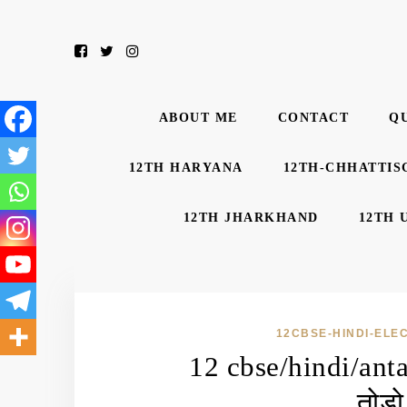
ABOUT ME
CONTACT
Q
12TH HARYANA
12TH-CHHATTIS
12TH JHARKHAND
12TH 
12CBSE-HINDI-ELE
12 cbse/hindi/ant
तोड़