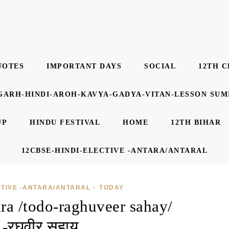
UOTES
IMPORTANT DAYS
SOCIAL
12TH C
GARH-HINDI-AROH-KAVYA-GADYA-VITAN-LESSON SU
UP
HINDU FESTIVAL
HOME
12TH BIHAR
12CBSE-HINDI-ELECTIVE -ANTARA/ANTARAL
CTIVE -ANTARA/ANTARAL
TODAY
•
ara /todo-raghuveer sahay/
ो -रघुवीर सहाय