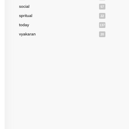
social
57
spritual
22
today
137
vyakaran
20