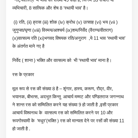
व्यभिचारी, 8 सात्विक और शेष 8 ‘स्थायी भाव’ है।
(i) रति, (ii) ह्रास (iii) शोक (iv) क्रोध (v) उत्साह (vi) भय (vii )
जुगुप्सा/घृणा (viii) विस्मय/आश्चर्य (ix)शम/निर्वेद (वैराग्य/वीतराग)
(x)वात्सल्य रति (xi)भगवद विषयक रति/अनुराग ,ये 11 भाव ‘स्थायी भाव’
के अंतर्गत माने गए है
निर्वेद ( शान्त ) भक्ति और वात्सल्य को भी ‘स्थायी भाव’ माना है।
रस के प्रकार
मूल रूप से रस की संख्या 8 है – शृंगार, हास्य, करूण, रौद्र, वीर,
भयानक, बीभत्स, अदभुत किन्तु आचार्य मम्मट और पण्डितराज जगन्नाथ
ने शान्त रस को सम्मिलित करने यह संख्या 9 हो जाती है ,इसी प्रकार
आचार्य विश्वनाथ के वात्सल्य रस को सम्मिलित करने पर 10 और
रूपगोस्वामी के ‘मधुर’(भक्ति ) रस को मान्यता देने पर रसों की संख्या 11
हो जाती है .