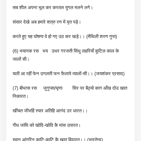
सब शील अपना भूल कर करतल युगल मलने लगे।
संसार देखे अब हमारे शत्रु रण में मृत पड़े।
करते हुए यह घोषणा वे हो गए उठ कर खड़े।। (मैथिली शरण गुप्त)
(6) भयानक रस भय उधर गरजती सिंधु लहरियाँ कुटिल काल के
जालों सी।
चली आ रहीं फेन उगलती फन फैलाये व्यालों-सी।। (जयशंकर प्रसाद)
(7) बीभत्स रस जुगुप्सा/घृणा सिर पर बैठ्यो काग आँख दोउ खात
निकारत।
खींचत जीभहिं स्यार अतिहि आनंद उर धारत।।
गीध जांघि को खोदि-खोदि कै मांस उपारत।
स्वान आंगुरिन काटि-काटि कै खात विदारत।। (भारतेन्दु)