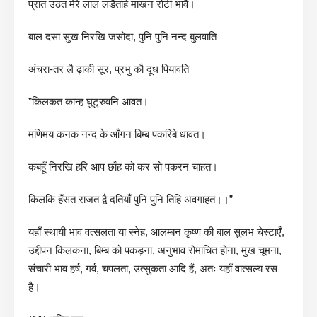
प्रात उठत मेरे लाल लडैतहि माखन रोटी भावै।
बाल दसा सुख निरखि जसोदा, पुनि पुनि नन्द बुलवाति
अंचरा-तर लै ढ़ाकी सूर, प्रभु कौ दूध पियावति
”किलकत कान्ह घुटुरुवनि आवत।
मणिमय कनक नन्द के आँगन बिम्ब पकरिबे धावत।
कबहूँ निरखि हरि आप छाँह को कर सो पकरन चाहत।
किलकि हँसत राजत द्वै दतियाँ पुनि पुनि तिहि अवगाहत।।”
यहाँ स्थायी भाव वत्सलता या स्नेह, आलम्बन कृष्ण की बाल सुलभ चेस्टाएँ,
उद्दीपन किलकना, बिम्ब को पकड़ना, अनुभाव रोमांचित होना, मुख चूमना,
संचारी भाव हर्ष, गर्व, चपलता, उत्सुकता आदि हैं, अतः यहाँ वात्सल्य रस
है।