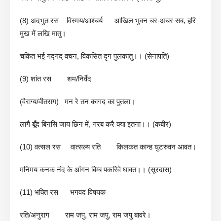
(8) अदभुत रस विस्मय/आश्चर्य आखिल भुवन चर-अचर सब, हरि
मुख में लखि मातु।
चकित भई गद्गद् वचन, विकसित दृग पुलकातु।। (सेनापति)
(9) शांत रस शम/निर्वेद
(वैराग्य/वीतराग) मन रे तन कागद का पुतला।
लागै बूँद बिनसि जाय छिन में, गरब करै क्या इतना।। (कबीर)
(10) वत्सल रस वात्सल्य रति किलकत कान्ह घुटरुवन आवत।
मनिमय कनक नंद के आंगन बिम्ब पकरिवे घावत।। (सूरदास)
(11) भक्ति रस भगवद विषयक
रति/अनुराग राम जपु, राम जपु, राम जपु बावरे।