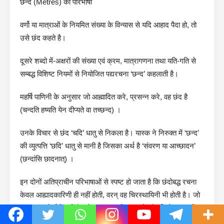
छन्द (Metres) की परिभाषा
वर्णो या मात्राओं के नियमित संख्या के विन्यास से यदि आहाद पैदा हो, तो
उसे छंद कहते है।
दूसरे शब्दो में-अक्षरों की संख्या एवं क्रम, मात्रागणना तथा यति-गति से
सम्बद्ध विशिष्ट नियमों से नियोजित पद्यरचना ‘छन्द’ कहलाती है।
महर्षि पाणिनी के अनुसार जो आह्मादित करे, प्रसन्न करे, वह छंद है
(चन्दति हष्यति येन दीप्यते वा तच्छन्द) ।
उनके विचार से छंद ‘चदि’ धातु से निकला है। यास्क ने निरुक्त में ‘छन्द’
की व्युत्पत्ति ‘छदि’ धातु से मानी है जिसका अर्थ है ‘संवरण या आच्छादन’
(छन्दांसि छादनात्) ।
इन दोनों अतिप्राचीन परिभाषाओं से स्पष्ट हो जाता है कि छंदोबद्ध रचना
केवल आह्यादकारिणी ही नहीं होती, वरन् वह चिरस्थायिनी भी होती है। जो
रचना छंद में बँधी नहीं है उसे हम याद नहीं रख पाते और जिसे याद नहीं
रख पाते, उसका नष्ट हो जाना स्वाभाविक ही है। इन परिभाषाओं के