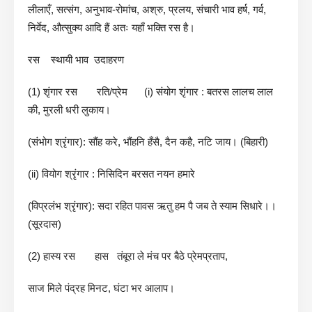
लीलाएँ, सत्संग, अनुभाव-रोमांच, अश्रु, प्रलय, संचारी भाव हर्ष, गर्व,
निर्वेद, औत्सुक्य आदि हैं अतः यहाँ भक्ति रस है।
रस स्थायी भाव उदाहरण
(1) शृंगार रस रति/प्रेम (i) संयोग शृंगार : बतरस लालच लाल
की, मुरली धरी लुकाय।
(संभोग श्रृंगार): सौंह करे, भौंहनि हँसै, दैन कहै, नटि जाय। (बिहारी)
(ii) वियोग श्रृंगार : निसिदिन बरसत नयन हमारे
(विप्रलंभ श्रृंगार): सदा रहित पावस ऋतु हम पै जब ते स्याम सिधारे।।
(सूरदास)
(2) हास्य रस हास तंबूरा ले मंच पर बैठे प्रेमप्रताप,
साज मिले पंद्रह मिनट, घंटा भर आलाप।