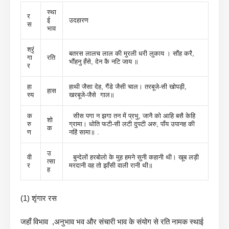
स्था
र
ई
उदहारण
स
भाव
श्रृं
बतरस लालच लाल की मुरली धरी लुकाय । सौंह करै,
गा
रति
भौंहनु हँसे, देन कै नटि जाय ॥
र
हा
हाथी जैसा देह, गैंडे जैसी चाल। तरबूजे-सी खोपड़ी,
हास
स्य
खरबूजे-जैसे गाल॥
क
सीस पगा न झगा तन में प्रभु, जानै को आहि बसै केहि
शो
रु
ग्रामा। धोति फटी-सी लटी दुपटी अरु, पाँय उपानह की
क
ण
नहिं सामा॥ .
उ
वी
बुन्देलों हरबोलो के मुह हमने सुनी कहानी थी। खूब लड़ी
त्सा
र
मरदानी वह तो झाँसी वाली रानी थी॥
ह
(1) शृंगार रस
जहाँ विभाव ,अनुभाव भव और संचारी भाव के संयोग से रति नामक स्थाई