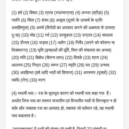
(1) हर्ष (2) विषाद (3) त्रास (भय/व्यग्रता) (4) लज्जा (ब्रीड़ा) (5)
ग्लानि (6) चिंता (7) शंका (8) असूया (दूसरे के उत्कर्ष के प्रति
असहिष्णुता) (9) अमर्ष (विरोधी का अपकार करने की अक्षमता से उत्पत्र
दुःख) (10) मोह (11) गर्व (12) उत्सुकता (13) उग्रता (14) चपलता
(15) दीनता (16) जड़ता (17) आवेग (18) निर्वेद (अपने को कोसना या
धिक्कारना) (19) घृति (इच्छाओं की पूर्ति, चित्त की चंचलता का अभाव)
(20) मति (21) बिबोध (चैतन्य लाभ) (22) वितर्क (23) श्रम (24)
आलस्य (25) निद्रा (26) स्वप्न (27) स्मृति (28) मद (29) उन्माद
(30) अवहित्था (हर्ष आदि भावों को छिपाना) (31) अपस्मार (मूर्च्छा) (32)
व्याधि (रोग) (33) मरण
(4) स्थायी भाव :- रस के मूलभूत कारण को स्थायी भाव कहा गया हैं।
अर्थात जिस भाव का स्वरूप सजातीय एवं विजातीय भावों से तिरस्कृत न हो
सके और जबतक रस का आस्वाद हो, तबतक जो वर्तमान रहे, वह स्थायी
भाव कहलाता है।
‘नाट्यशास्त्र’ में भावों की संख्या 49 कही है, जिनमें 33 संचारी या