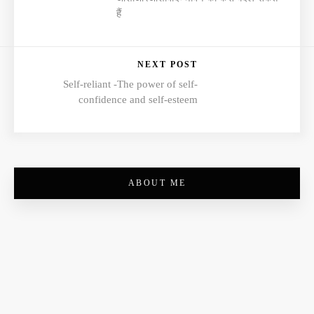
हैं
NEXT POST
Self-reliant -The power of self-
confidence and self-esteem
ABOUT ME