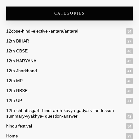
CATEGORIES
12cbse-hindi-elective -antara/antaral
34
12th BIHAR
27
12th CBSE
46
12th HARYANA
43
12th Jharkhand
41
12th MP
46
12th RBSE
45
12th UP
41
12th-chhattisgarh-hindi-aroh-kavya-gadya-vitan-lesson
summary-vyakhya- question-answer
42
hindu festival
34
Home
29