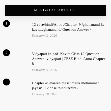
MUST-READ ARTICLES
1
12 cbse/hindi/Antra /Chapter -9 /ghananand ke
kavitta/ghananand/ Question Answer /
February 11, 2026
2
Vidyapati ke pad Kavita Class 12 Question
Answer | vidyapati | CBSE Hindi Antra Chapter
8
February 11, 2026
3
Chapter -8 /baarah masa/ malik mohammad
jayasi/ 12 cbse /hindi/Antra /
February 10, 2026