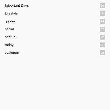
Important Days
96
Lifestyle
7
quotes
98
social
57
spritual
22
today
137
vyakaran
20