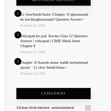
MUST-READ ARTICLES
1
12 cbse/hindi/Antra /Chapter -9 /ghananand
ke kavitta/ghananand/ Question Answer /
February 11, 2026
2
Vidyapati ke pad Kavita Class 12 Question
Answer | vidyapati | CBSE Hindi Antra
Chapter 8
February 11, 2026
3
Chapter -8 /baarah masa/ malik mohammad
jayasi/ 12 cbse /hindi/Antra /
February 10, 2026
CATEGORIES
12cbse-hindi-elective -antara/antaral
34