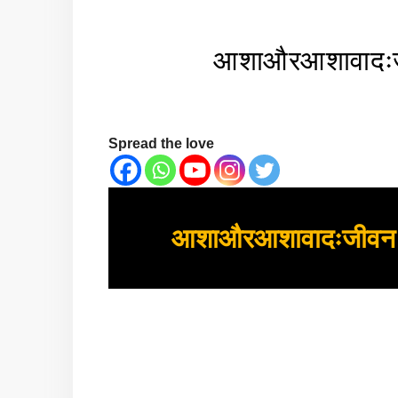
आशाऔरआशावादःजी
Spread the love
आशाऔरआशावादःजीवन को