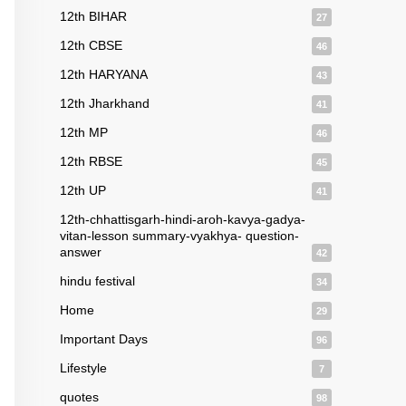
12th BIHAR
27
12th CBSE
46
12th HARYANA
43
12th Jharkhand
41
12th MP
46
12th RBSE
45
12th UP
41
12th-chhattisgarh-hindi-aroh-kavya-gadya-
vitan-lesson summary-vyakhya- question-
answer
42
hindu festival
34
Home
29
Important Days
96
Lifestyle
7
quotes
98