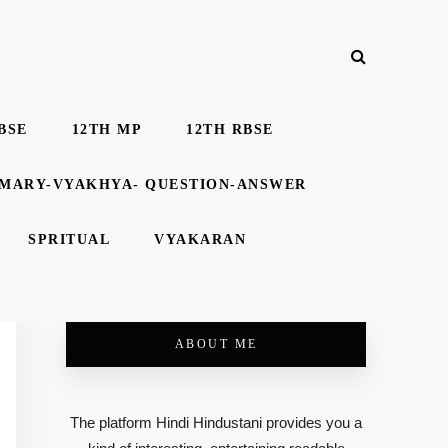
BSE
12TH MP
12TH RBSE
MMARY-VYAKHYA- QUESTION-ANSWER
SPRITUAL
VYAKARAN
ABOUT ME
The platform Hindi Hindustani provides you a