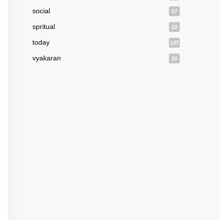
social
57
spritual
22
today
137
vyakaran
20